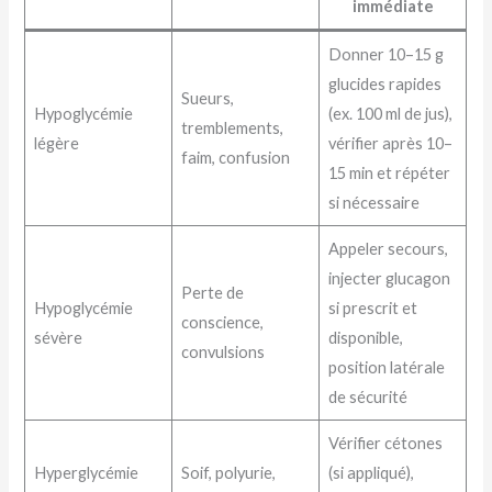
immédiate
Donner 10–15 g
glucides rapides
Sueurs,
Hypoglycémie
(ex. 100 ml de jus),
tremblements,
légère
vérifier après 10–
faim, confusion
15 min et répéter
si nécessaire
Appeler secours,
injecter glucagon
Perte de
Hypoglycémie
si prescrit et
conscience,
sévère
disponible,
convulsions
position latérale
de sécurité
Vérifier cétones
Hyperglycémie
Soif, polyurie,
(si appliqué),