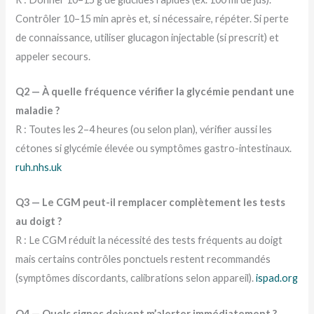
Contrôler 10–15 min après et, si nécessaire, répéter. Si perte
de connaissance, utiliser glucagon injectable (si prescrit) et
appeler secours.
Q2 — À quelle fréquence vérifier la glycémie pendant une
maladie ?
R : Toutes les 2–4 heures (ou selon plan), vérifier aussi les
cétones si glycémie élevée ou symptômes gastro-intestinaux.
ruh.nhs.uk
Q3 — Le CGM peut-il remplacer complètement les tests
au doigt ?
R : Le CGM réduit la nécessité des tests fréquents au doigt
mais certains contrôles ponctuels restent recommandés
(symptômes discordants, calibrations selon appareil).
ispad.org
Q4 — Quels signes doivent m’alerter immédiatement ?