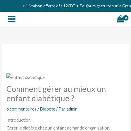
Aller
✨ Livraison offerte dès 120DT • Toujours gratuite sur le Grand Tun
au
contenu
Comment gérer au mieux un
enfant diabétique ?
6 commentaires
/
Diabete
/ Par
admin
Introduction
Gérer le diabète chez un enfant demande organisation,