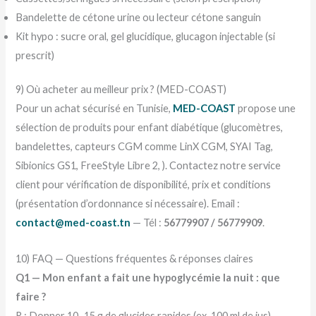
Bandelette de cétone urine ou lecteur cétone sanguin
Kit hypo : sucre oral, gel glucidique, glucagon injectable (si
prescrit)
9) Où acheter au meilleur prix ? (MED-COAST)
Pour un achat sécurisé en Tunisie,
MED-COAST
propose une
sélection de produits pour enfant diabétique (glucomètres,
bandelettes, capteurs CGM comme LinX CGM, SYAI Tag,
Sibionics GS1, FreeStyle Libre 2, ). Contactez notre service
client pour vérification de disponibilité, prix et conditions
(présentation d’ordonnance si nécessaire). Email :
contact@med-coast.tn
— Tél :
56779907 / 56779909
.
10) FAQ — Questions fréquentes & réponses claires
Q1 — Mon enfant a fait une hypoglycémie la nuit : que
faire ?
R : Donner 10–15 g de glucides rapides (ex. 100 ml de jus).