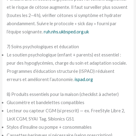
et le risque de cétose augmente. Il faut surveiller plus souvent
(toutes les 2–4 h), vérifier cétones si symptôme et hydrater
abondamment. Suivre le protocole « sick day » fourni par
l’équipe soignante.
ruh.nhs.uk
bsped.org.uk
7) Soins psychologiques et éducation
Le soutien psychologique (enfant + parents) est essentiel :
peur des hypoglycémies, charge du soin et adaptation sociale.
Programmes d’éducation structurée (ISPAD) réduisent
erreurs et améliorent l’autonomie.
ispad.org
8) Produits essentiels pour la maison (checklist à acheter)
Glucomètre et bandelettes compatibles
Lecteur ou capteur CGM (si prescrit) — ex. FreeStyle Libre 2,
LinX CGM, SYAI Tag, Sibionics GS1
Stylos d’insuline ou pompe + consommables
Cassettes/seringues si nécessaire (selon prescription)