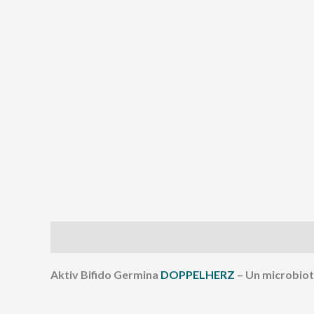
Description
Avis (0)
Aktiv Bifido Germina
DOPPELHERZ
– Un microbiote