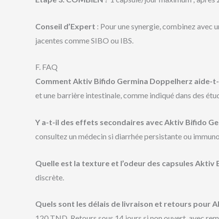
Conseil d’Expert
: Pour une synergie, combinez avec u
jacentes comme SIBO ou IBS.
F. FAQ
Comment Aktiv Bifido Germina Doppelherz aide-t-il à
et une barrière intestinale, comme indiqué dans des étu
Y a-t-il des effets secondaires avec Aktiv Bifido 
consultez un médecin si diarrhée persistante ou immun
Quelle est la texture et l’odeur des capsules Akti
discrète.
Quels sont les délais de livraison et retours pour 
120 TND. Retours sous 14 jours si non ouvert, avec re