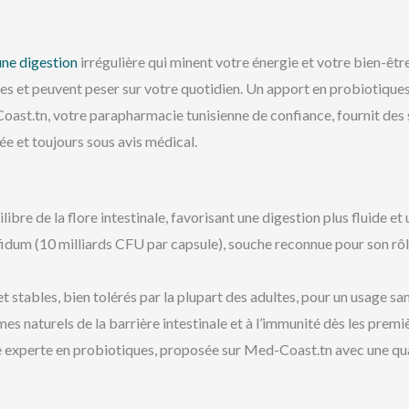
ne digestion
irrégulière qui minent votre énergie et votre bien-êtr
res et peuvent peser sur votre quotidien. Un apport en probiotiques 
ast.tn, votre parapharmacie tunisienne de confiance, fournit des
e et toujours sous avis médical.
libre de la flore intestinale, favorisant une digestion plus fluide e
idum (10 milliards CFU par capsule), souche reconnue pour son rôle
t stables, bien tolérés par la plupart des adultes, pour un usage sa
s naturels de la barrière intestinale et à l’immunité dès les premiè
experte en probiotiques, proposée sur Med-Coast.tn avec une qua