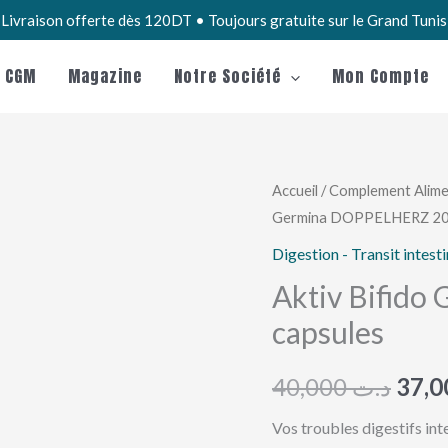
Livraison offerte dès 120DT • Toujours gratuite sur le Grand Tuni
e CGM
Magazine
Notre Société
Mon Compte
quantité
Accueil
/
Complement Alime
Le
Germina DOPPELHERZ 20 
de
prix
Aktiv
Digestion - Transit intesti
Bifido
initia
Aktiv Bifid
Germina
capsules
était 
DOPPELHERZ
20
40,000
د.ت
capsules
Vos troubles digestifs in