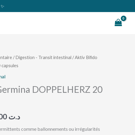
s ✨
Rechercher
ntaire
/
Digestion - Transit intestinal
/ Aktiv Bifido
Le
capsules
prix
nal
l
actuel
o Germina DOPPELHERZ 20
:
est :
د.ت 37,000.
د.ت 40,000.
37,000
د.ت
termittents comme ballonnements ou irrégularités