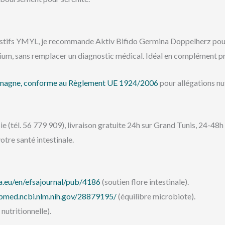
gestifs YMYL, je recommande Aktiv Bifido Germina Doppelherz pour
ium, sans remplacer un diagnostic médical. Idéal en complément pr
emagne, conforme au Règlement UE 1924/2006
pour allégations nu
isie (tél. 56 779 909), livraison gratuite 24h sur Grand Tunis, 24-4
tre santé intestinale.
a.eu/en/efsajournal/pub/4186
(soutien flore intestinale).
ubmed.ncbi.nlm.nih.gov/28879195/
(équilibre microbiote).
tritionnelle).