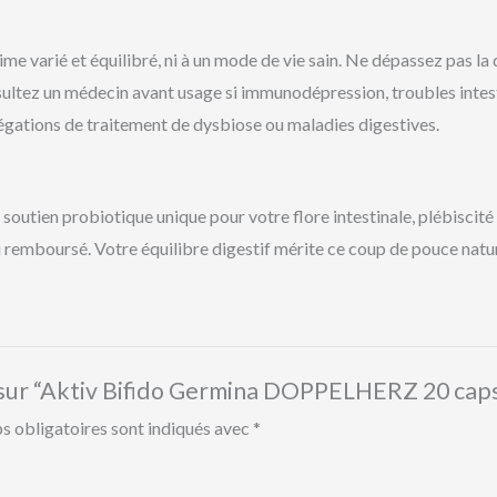
gime varié et équilibré, ni à un mode de vie sain. Ne dépassez pas
Consultez un médecin avant usage si immunodépression, troubles int
légations de traitement de dysbiose ou maladies digestives.
n soutien probiotique unique pour votre flore intestinale, plébiscit
ou remboursé. Votre équilibre digestif mérite ce coup de pouce natur
is sur “Aktiv Bifido Germina DOPPELHERZ 20 cap
s obligatoires sont indiqués avec
*