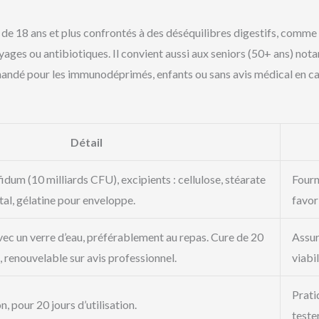
 de 18 ans et plus confrontés à des déséquilibres digestifs, comme
ages ou antibiotiques. Il convient aussi aux seniors (50+ ans) notant
ndé pour les immunodéprimés, enfants ou sans avis médical en cas
Détail
dum (10 milliards CFU), excipients : cellulose, stéarate
Fourn
l, gélatine pour enveloppe.
favor
vec un verre d’eau, préférablement au repas. Cure de 20
Assur
renouvelable sur avis professionnel.
viabi
Prati
, pour 20 jours d’utilisation.
teste