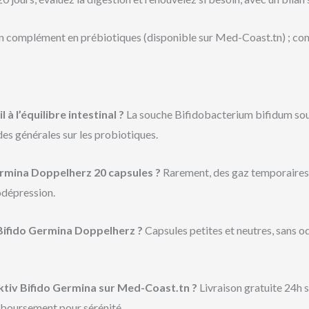
n complément en prébiotiques (disponible sur Med-Coast.tn) ; con
 l’équilibre intestinal ?
La souche Bifidobacterium bifidum souti
des générales sur les probiotiques.
Germina Doppelherz 20 capsules ?
Rarement, des gaz temporaires a
odépression.
v Bifido Germina Doppelherz ?
Capsules petites et neutres, sans od
Aktiv Bifido Germina sur Med-Coast.tn ?
Livraison gratuite 24h s
mboursement pour sérénité.