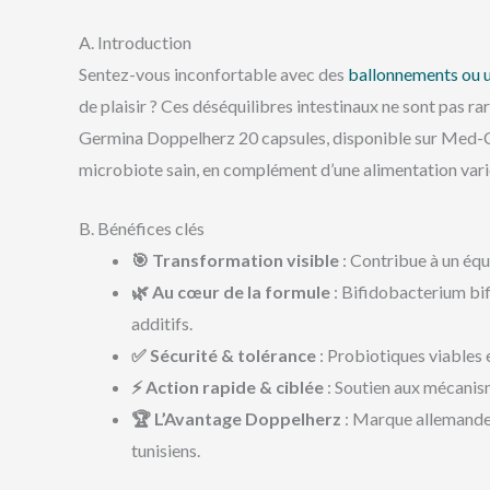
A. Introduction
Sentez-vous inconfortable avec des
ballonnements ou u
de plaisir ? Ces déséquilibres intestinaux ne sont pas ra
Germina Doppelherz 20 capsules, disponible sur Med-Co
microbiote sain, en complément d’une alimentation varié
B. Bénéfices clés
🎯 Transformation visible
: Contribue à un équi
🌿 Au cœur de la formule
: Bifidobacterium bif
additifs.
✅ Sécurité & tolérance
: Probiotiques viables e
⚡ Action rapide & ciblée
: Soutien aux mécanisme
🏆 L’Avantage Doppelherz
: Marque allemande 
tunisiens.