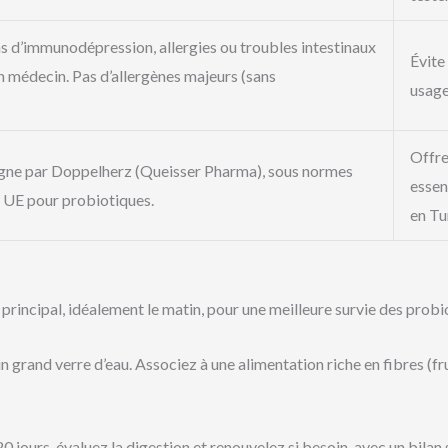
as d’immunodépression, allergies ou troubles intestinaux
Évite
n médecin. Pas d’allergènes majeurs (sans
usage
Offre
gne par Doppelherz (Queisser Pharma), sous normes
essen
UE pour probiotiques.
en Tu
rincipal, idéalement le matin, pour une meilleure survie des probio
n grand verre d’eau. Associez à une alimentation riche en fibres (fr
 jours, évaluez la digestion et renouvelez si besoin, avec un bilan