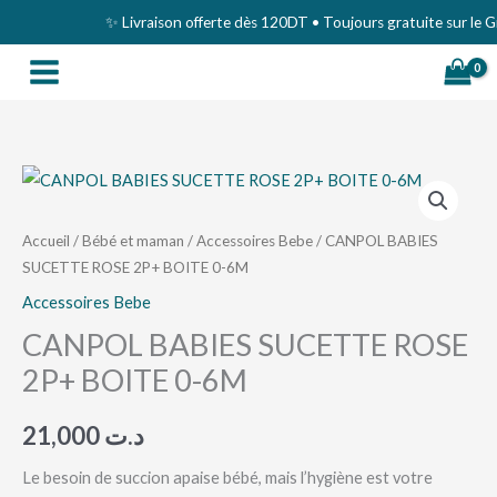
Aller
✨ Livraison offerte dès 120DT • Toujours gratuite sur le Gra
au
contenu
quantité
de
CANPOL
Accueil
/
Bébé et maman
/
Accessoires Bebe
/ CANPOL BABIES
SUCETTE ROSE 2P+ BOITE 0-6M
BABIES
SUCETTE
Accessoires Bebe
ROSE
CANPOL BABIES SUCETTE ROSE
2P+
2P+ BOITE 0-6M
BOITE
0-
21,000
د.ت
6M
Le besoin de succion apaise bébé, mais l’hygiène est votre