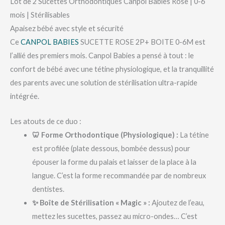
Lot de 2 Sucettes Orthodontiques Canpol Babies Rose | 0-6
mois | Stérilisables
Apaisez bébé avec style et sécurité
Ce
CANPOL BABIES
SUCETTE ROSE 2P+ BOITE 0-6M est
l’allié des premiers mois. Canpol Babies a pensé à tout : le
confort de bébé avec une tétine physiologique, et la tranquillité
des parents avec une solution de stérilisation ultra-rapide
intégrée.
Les atouts de ce duo :
🦷 Forme Orthodontique (Physiologique) :
La tétine
est profilée (plate dessous, bombée dessus) pour
épouser la forme du palais et laisser de la place à la
langue. C’est la forme recommandée par de nombreux
dentistes.
✨ Boîte de Stérilisation « Magic » :
Ajoutez de l’eau,
mettez les sucettes, passez au micro-ondes… C’est