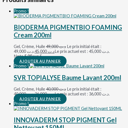
Promo !
BIODERMA PIGMENTBIO FOAMING
Cream 200ml
Gel, Crème, Huile
49,000
د.ت
Le prix initial était :
د.ت 49,000.
45,000
د.ت
Le prix actuel est : د.ت 45,000.
Note
5.00
sur 5
AJOUTER AU PANIER
Promo !
SVR TOPIALYSE Baume Lavant 200ml
Gel, Crème, Huile
40,000
د.ت
Le prix initial était :
د.ت 40,000.
36,000
د.ت
Le prix actuel est : د.ت 36,000.
AJOUTER AU PANIER
Promo !
INNOVADERM STOP PIGMENT Gel
Nettoyant 150ML