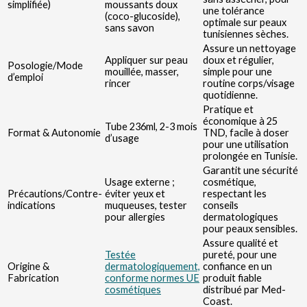
simplifiée)
moussants doux
une tolérance
(coco-glucoside),
optimale sur peaux
sans savon
tunisiennes sèches.
Assure un nettoyage
Appliquer sur peau
doux et régulier,
Posologie/Mode
mouillée, masser,
simple pour une
d’emploi
rincer
routine corps/visage
quotidienne.
Pratique et
économique à 25
Tube 236ml, 2-3 mois
Format & Autonomie
TND, facile à doser
d’usage
pour une utilisation
prolongée en Tunisie.
Garantit une sécurité
Usage externe ;
cosmétique,
Précautions/Contre-
éviter yeux et
respectant les
indications
muqueuses, tester
conseils
pour allergies
dermatologiques
pour peaux sensibles.
Assure qualité et
Testée
pureté, pour une
Origine &
dermatologiquement,
confiance en un
Fabrication
conforme normes UE
produit fiable
cosmétiques
distribué par Med-
Coast.