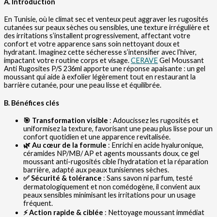
A. Introduction
En Tunisie, où le climat sec et venteux peut aggraver les rugosités
cutanées sur peaux sèches ou sensibles, une texture irrégulière et
des irritations s’installent progressivement, affectant votre
confort et votre apparence sans soin nettoyant doux et
hydratant. Imaginez cette sécheresse s’intensifier avec l’hiver,
impactant votre routine corps et visage.
CERAVE
Gel Moussant
Anti Rugosites P/S 236ml apporte une réponse apaisante : un gel
moussant qui aide à exfolier légèrement tout en restaurant la
barrière cutanée, pour une peau lisse et équilibrée.
B. Bénéfices clés
🎯 Transformation visible
: Adoucissez les rugosités et
uniformisez la texture, favorisant une peau plus lisse pour un
confort quotidien et une apparence revitalisée.
🌿 Au cœur de la formule
: Enrichi en acide hyaluronique,
céramides NP/MB/ AP et agents moussants doux, ce gel
moussant anti-rugosités cible l’hydratation et la réparation
barrière, adapté aux peaux tunisiennes sèches.
✅ Sécurité & tolérance
: Sans savon ni parfum, testé
dermatologiquement et non comédogène, il convient aux
peaux sensibles minimisant les irritations pour un usage
fréquent.
⚡ Action rapide & ciblée
: Nettoyage moussant immédiat