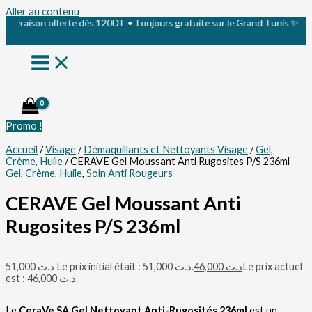
Aller au contenu
aison offerte dès 120DT • Toujours gratuite sur le Grand Tunis ✨
Promo !
Accueil
/
Visage
/
Démaquillants et Nettoyants Visage
/
Gel,
Crème, Huile
/ CERAVE Gel Moussant Anti Rugosites P/S 236ml
Gel, Crème, Huile
,
Soin Anti Rougeurs
CERAVE Gel Moussant Anti
Rugosites P/S 236ml
51,000
د.ت
Le prix initial était : د.ت 51,000.
46,000
د.ت
Le prix actuel
est : د.ت 46,000.
Le
CeraVe SA Gel Nettoyant Anti-Rugosités 236ml
est un