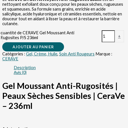
nettoyant exfoliant doux conçu pour les peaux sèches, rugueuses
et squameuses.
Sa formule sans grains, enrichie en acide
salicylique, acide hyaluronique et céramides essentiels, nettoie en
douceur tout en aidant à lisser la peau et à restaurer la barrière
cutanée.
quantité de CERAVE Gel Moussant Anti
-
+
Rugosites P/S 236ml
AJOUTER AU PANIER
Catégories :
Gel, Crème, Huile
,
Soin Anti Rougeurs
Marque :
CERAVE
Description
Avis (0)
Gel Moussant Anti-Rugosités |
Peaux Sèches Sensibles | CeraVe
– 236ml