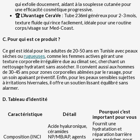
qui exfolie doucement, aidant à la souplesse cutanée pour
une efficacité cosmétique progressive.
🏆 L’Avantage CeraVe
: Tube 236ml généreux pour 2-3 mois,
texture fluide qui rince facilement, idéale pour une routine
corps/visage sur Med-Coast.
C. Pour qui est ce produit ?
Ce gel est idéal pour les adultes de 20-50 ans en Tunisie avec peaux
sèches ou
rugueuses
, comme les femmes actives gérant une
texture corporelle irrégulière due au climat sec, cherchant un
nettoyage hydratant sans assécher. Il convient aussi aux hommes
de 30-45 ans pour zones corporelles abîmées par le rasage, pour
un soin apaisant préventif. Enfin, pour les peaux sensibles sujettes
à irritations hivernales, il offre un soutien lissant équilibré sans
alarmer.
D. Tableau d’identité
Pourquoi c’est
Caractéristique
Détail
important pour vous
Fournit une
Acide hyaluronique,
hydratation et
céramides
réparation barrière
Composition (INCI
NP/MB/AP, agents
sans assécher, pour