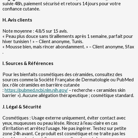
suivie 48h, paiement sécurisé et retours 14 jours pour votre
confiance cutanée.
H. Avis clients
Note moyenne : 4.8/5 sur 15 avis.
« Peau plus douce sans tiraillements après 1 semaine, parfait pour
hiver tunisien ! » – Client anonyme, Tunis.
« Mousse bien, mais rincer abondamment. » – Client anonyme, Sfax
.
I. Sources & Références
Pour les bienfaits cosmétiques des céramides, consultez des
sources comme la Société Française de Dermatologie ou PubMed
(ex. rôle céramides en barrière cutanée
:
https://pubmed.ncbi.nlm.nih.gov/
– recherche « ceramides skin
barrier »). Aucune allégation thérapeutique ; cosmétique standard.
J. Légal & Sécurité
Cosmétiques : Usage externe uniquement, éviter contact avec
yeux, muqueuses ou peau lésée. Rincez à l’eau claire en cas
d’irritation et arrêtez l’usage. Ne pas ingérer. Testez sur petite
zone 24h avant. Ce produit est cosmétique et ne traite pas les