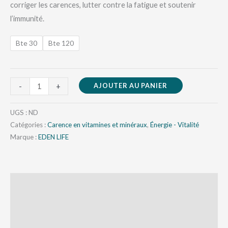
corriger les carences, lutter contre la fatigue et soutenir
l’immunité.
Bte 30
Bte 120
AJOUTER AU PANIER
-
+
UGS :
ND
Catégories :
Carence en vitamines et minéraux
,
Énergie - Vitalité
Marque :
EDEN LIFE
Description
Informations complémentaires
Avis (0)