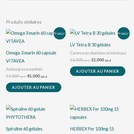
Produits similaires
Le
Le
Le
Le
Promo !
Promo !
prix
prix
prix
prix
initial
actuel
initial
actuel
LV Tetra B 30 gélules
était :
est :
était :
est :
د.ت 12,000.
د.ت 15,000.
د.ت 45,000.
د.ت 51,000.
Omega 3 marin 60 capsule
Carence en vitamines et minéraux
15,000
د.ت
12,000
د.ت
VITAVEA
Acides gras essentiels
AJOUTER AU PANIER
51,000
د.ت
45,000
د.ت
AJOUTER AU PANIER
Spiruline 60 gélules
HERBEX Fer 100mg 15