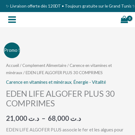
Aller
✨ Livraison offerte dès 120DT • Toujours gratuite sur le Grand Tunis ✨
au
contenu
quantité
Plage
Promo !
de
de
EDEN
Accueil
/
Complement Alimentaire
/
Carence en vitamines et
minéraux
/ EDEN LIFE ALGOFER PLUS 30 COMPRIMES
LIFE
prix :
ALGOFER
Carence en vitamines et minéraux
,
Énergie - Vitalité
د.ت 21,000
PLUS
EDEN LIFE ALGOFER PLUS 30
à
30
COMPRIMES
COMPRIMES
د.ت 68,000
21,000
د.ت
–
68,000
د.ت
EDEN LIFE ALGOFER PLUS associe le fer et les algues pour