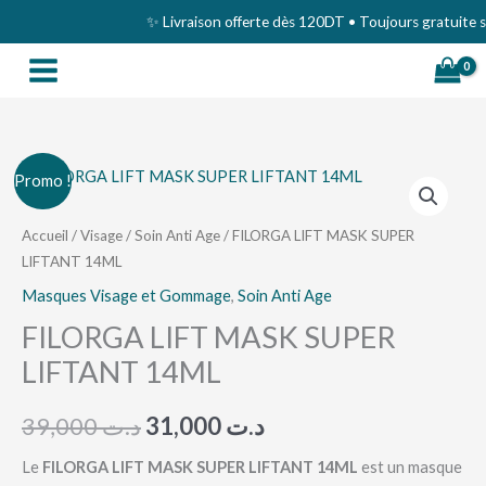
Aller
✨ Livraison offerte dès 120DT • Toujours gratuite sur
au
contenu
quantité
Le
Le
Promo !
de
prix
prix
FILORGA
Accueil
/
Visage
/
Soin Anti Age
/ FILORGA LIFT MASK SUPER
LIFTANT 14ML
LIFT
initial
actuel
MASK
Masques Visage et Gommage
,
Soin Anti Age
était :
est :
SUPER
FILORGA LIFT MASK SUPER
د.ت 31,000.
د.ت 39,000.
LIFTANT
LIFTANT 14ML
14ML
39,000
د.ت
31,000
د.ت
Le
FILORGA LIFT MASK SUPER LIFTANT 14ML
est un masque