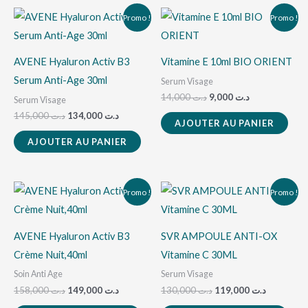
Le
Le
Le
Le
Promo !
Promo !
prix
prix
prix
prix
initial
actuel
initial
actuel
était :
est :
était :
est :
د.ت 9,000.
د.ت 14,000.
د.ت 134,000.
د.ت 145,000.
AVENE Hyaluron Activ B3
Vitamine E 10ml BIO ORIENT
Serum Anti-Age 30ml
Serum Visage
14,000
د.ت
9,000
د.ت
Serum Visage
145,000
د.ت
134,000
د.ت
AJOUTER AU PANIER
AJOUTER AU PANIER
Le
Le
Le
Le
Promo !
Promo !
prix
prix
prix
prix
initial
actuel
initial
actuel
était :
est :
était :
est :
د.ت 130,000.
د.ت 149,000.
د.ت 158,000.
AVENE Hyaluron Activ B3
SVR AMPOULE ANTI-OX
Crème Nuit,40ml
Vitamine C 30ML
Soin Anti Age
Serum Visage
158,000
د.ت
149,000
د.ت
130,000
د.ت
119,000
د.ت