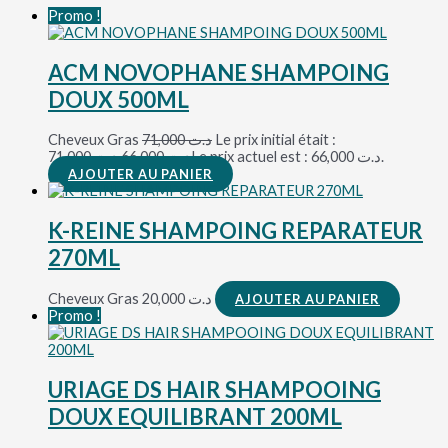
Promo !
ACM NOVOPHANE SHAMPOING
DOUX 500ML
Cheveux Gras
71,000
د.ت
Le prix initial était :
د.ت 71,000.
66,000
د.ت
Le prix actuel est : د.ت 66,000.
AJOUTER AU PANIER
K-REINE SHAMPOING REPARATEUR
270ML
Cheveux Gras
20,000
د.ت
AJOUTER AU PANIER
Promo !
URIAGE DS HAIR SHAMPOOING
DOUX EQUILIBRANT 200ML