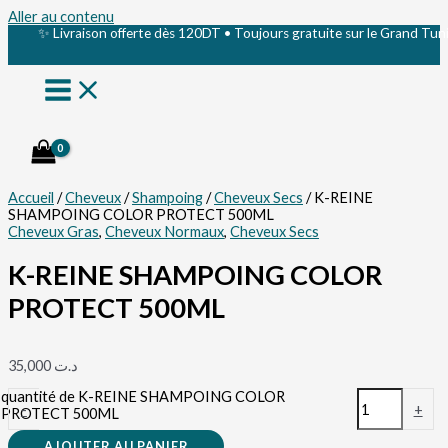
Aller au contenu
✨ Livraison offerte dès 120DT • Toujours gratuite sur le Grand Tunis
Accueil
/
Cheveux
/
Shampoing
/
Cheveux Secs
/ K-REINE
SHAMPOING COLOR PROTECT 500ML
Cheveux Gras
,
Cheveux Normaux
,
Cheveux Secs
K-REINE SHAMPOING COLOR
PROTECT 500ML
35,000
د.ت
quantité de K-REINE SHAMPOING COLOR
-
+
PROTECT 500ML
AJOUTER AU PANIER