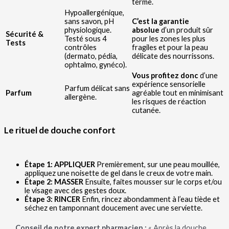
terme.
Hypoallergénique,
sans savon, pH
C’est la garantie
physiologique.
absolue
d’un produit sûr
Sécurité &
Testé sous 4
pour les zones les plus
Tests
contrôles
fragiles et pour la peau
(dermato, pédia,
délicate des nourrissons.
ophtalmo, gynéco).
Vous profitez donc
d’une
expérience sensorielle
Parfum délicat sans
Parfum
agréable tout en minimisant
allergène.
les risques de réaction
cutanée.
Le rituel de douche confort
Étape 1: APPLIQUER
Premièrement, sur une peau mouillée,
appliquez une noisette de gel dans le creux de votre main.
Étape 2: MASSER
Ensuite, faites mousser sur le corps et/ou
le visage avec des gestes doux.
Étape 3: RINCER
Enfin, rincez abondamment à l’eau tiède et
séchez en tamponnant doucement avec une serviette.
Conseil de notre expert pharmacien :
« Après la douche,