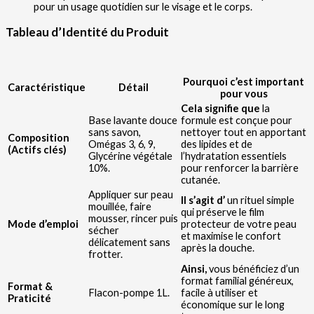
pour un usage quotidien sur le visage et le corps.
Tableau d’Identité du Produit
Pourquoi c’est important
Caractéristique
Détail
pour vous
Cela signifie que
la
Base lavante douce
formule est conçue pour
sans savon,
nettoyer tout en apportant
Composition
Omégas 3, 6, 9,
des lipides et de
(Actifs clés)
Glycérine végétale
l’hydratation essentiels
10%.
pour renforcer la barrière
cutanée.
Appliquer sur peau
Il s’agit d’
un rituel simple
mouillée, faire
qui préserve le film
mousser, rincer puis
Mode d’emploi
protecteur de votre peau
sécher
et maximise le confort
délicatement sans
après la douche.
frotter.
Ainsi,
vous bénéficiez d’un
format familial généreux,
Format &
Flacon-pompe 1L.
facile à utiliser et
Praticité
économique sur le long