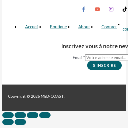
Accueil
Boutique
About
Contact
co
Inscrivez vous à notre ne
Email
*
S'INSCRIRE
Copyright © 2026 MED-COAST.