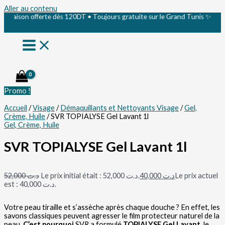
Aller au contenu
ison offerte dès 120DT • Toujours gratuite sur le Grand Tunis ✨
Promo !
Accueil
/
Visage
/
Démaquillants et Nettoyants Visage
/
Gel,
Crème, Huile
/ SVR TOPIALYSE Gel Lavant 1l
Gel, Crème, Huile
SVR TOPIALYSE Gel Lavant 1l
52,000
د.ت
Le prix initial était : د.ت 52,000.
40,000
د.ت
Le prix actuel
est : د.ت 40,000.
Votre peau tiraille et s’assèche après chaque douche ? En effet, les
savons classiques peuvent agresser le film protecteur naturel de la
peau.
C’est pourquoi
SVR a formulé
TOPIALYSE Gel Lavant
, le