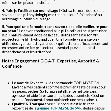
même sur les peaux sensibles.
4. Puis-je l’utiliser sur mon visage ?
Oui, sa formule douce sans
savon et son pH physiologique le rendent tout à fait adapté au
nettoyage quotidien du visage.
5. Pourquoi une formule « sans savon » est-elle meilleure pour
ma peau ?
Le savon traditionnel a un pH alcalin qui peut perturber
le pH naturellement acide de la peau, détruisant ainsi son film
protecteur (le film hydrolipidique). Une formule « sans savon »
utilise des agents nettoyants doux qui nettoient efficacement tout
en respectant ce film protecteur essentiel, prévenant ainsi le
dessèchement et les irritations.
Notre Engagement E-E-A-T : Expertise, Autorité &
Confiance
Le mot de l’expert :
« Je recommande TOPIALYSE Gel
Lavant à mes patients comme le premier geste de soin pour
les peaux sèches. Sa formule intelligente nettoie sans
agresser et aide à restaurer les lipides essentiels. C’est un
produit fondamental pour maintenir une peau saine. »
Qualité & Transparence :
Ce produit est le fruit de
l’expertise de la
gamme TOPIALYSE de SVR
, dédiée depuis