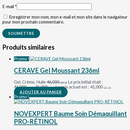
E-mail
*
Enregistrer mon nom, mon e-mail et mon site dans le navigateur
pour mon prochain commentaire.
Produits similaires
Promo !
CERAVE Gel Moussant 236ml
Gel, Crème, Huile
46,000
د.ت
Le prix initial était :
د.ت 46,000.
41,000
د.ت
Le prix actuel est : د.ت 41,000.
AJOUTER AU PANIER
Promo !
NOVEXPERT Baume Soin Démaquillant
PRO-RÉTINOL