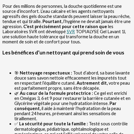
Pour des millions de personnes, la douche quotidienne est une
source d’inconfort. L’eau calcaire et les agents nettoyants
agressifs des gels douche standards peuvent laisser la peau rêche,
tendue et qui tiraille.
Pourtant,
l’hygiène ne devrait jamais être une
agression.
C’est précisément pour cette raison que
les
Laboratoires SVR ont développé
SVR
TOPIALYSE Gel Lavant 1l,
une solution haute tolérance qui transforme la douche en un
moment de soin et de confort pour tous.
Les bénéfices d’un nettoyant qui prend soin de vous
🎯
Nettoyage respectueux :
Tout d’abord, sa base lavante
douce sans savon nettoie efficacement les impuretés tout
en respectant l’équilibre cutané.
Autrement dit,
votre peau
est parfaitement propre, sans être décapée.
🌿
Au cœur de la formule protectrice :
Ce gel est enrichi
en Omégas 3, 6 et 9 pour restaurer la barrière cutanée et en
Glycérine végétale pour une hydratation intense.
Par
conséquent,
il aide à maintenir l’hydratation de la peau
pendant 24 heures, prévenant ainsi les sensations de
tiraillement.
✅
La sécurité pour toute la famille :
Testé sous contrôle
dermatologique, pédiatrique, ophtalmologique et