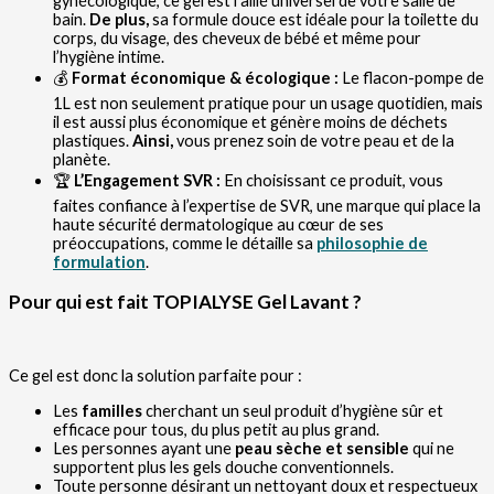
gynécologique, ce gel est l’allié universel de votre salle de
bain.
De plus,
sa formule douce est idéale pour la toilette du
corps, du visage, des cheveux de bébé et même pour
l’hygiène intime.
💰
Format économique & écologique :
Le flacon-pompe de
1L est non seulement pratique pour un usage quotidien, mais
il est aussi plus économique et génère moins de déchets
plastiques.
Ainsi,
vous prenez soin de votre peau et de la
planète.
🏆
L’Engagement SVR :
En choisissant ce produit, vous
faites confiance à l’expertise de SVR, une marque qui place la
haute sécurité dermatologique au cœur de ses
préoccupations, comme le détaille sa
philosophie de
formulation
.
Pour qui est fait TOPIALYSE Gel Lavant ?
Ce gel est donc la solution parfaite pour :
Les
familles
cherchant un seul produit d’hygiène sûr et
efficace pour tous, du plus petit au plus grand.
Les personnes ayant une
peau sèche et sensible
qui ne
supportent plus les gels douche conventionnels.
Toute personne désirant un nettoyant doux et respectueux