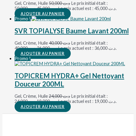
Gel, Crème, Huile
50,000
د.ت
Le prix initial était :
د.ت 50,000.
45,000
د.ت
Le prix actuel est : د.ت 45,000.
AJOUTER AU PANIER
Promo !
SVR TOPIALYSE Baume Lavant 200ml
Gel, Crème, Huile
40,000
د.ت
Le prix initial était :
د.ت 40,000.
36,000
د.ت
Le prix actuel est : د.ت 36,000.
AJOUTER AU PANIER
Promo !
TOPICREM HYDRA+ Gel Nettoyant
Douceur 200ML
Gel, Crème, Huile
24,000
د.ت
Le prix initial était :
د.ت 24,000.
19,000
د.ت
Le prix actuel est : د.ت 19,000.
AJOUTER AU PANIER