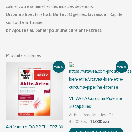
calme, votre sommeil et des muscles détendus.
Disponibilité :
En stock.
Boîte :
30 gélules.
Livraison :
Rapide
sur toute la Tunisie.
👉 Ajoutez au panier pour une cure anti-stress.
Produits similaires
Le
Le
Le
Le
Promo !
Promo !
prix
prix
prix
prix
initial
actuel
initial
actuel
était :
est :
était :
est :
د.ت 41,000.
د.ت 45,000.
د.ت 38,000.
د.ت 41,000.
VITAVEA Curcuma Piperine
30 capsules
Articulations - Muscles - Os
45,000
د.ت
41,000
د.ت
Aktiv Artro DOPPELHERZ 30