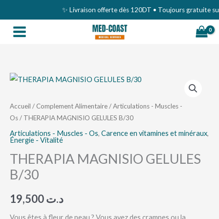
Aller
✨ Livraison offerte dès 120DT • Toujours gratuite sur l
au
contenu
quantité
de
THERAPIA
Accueil
/
Complement Alimentaire
/
Articulations - Muscles -
Os
/ THERAPIA MAGNISIO GELULES B/30
MAGNISIO
GELULES
Articulations - Muscles - Os
,
Carence en vitamines et minéraux
,
Énergie - Vitalité
B/30
THERAPIA MAGNISIO GELULES
B/30
19,500
د.ت
Vous êtes à fleur de peau ? Vous avez des crampes ou la