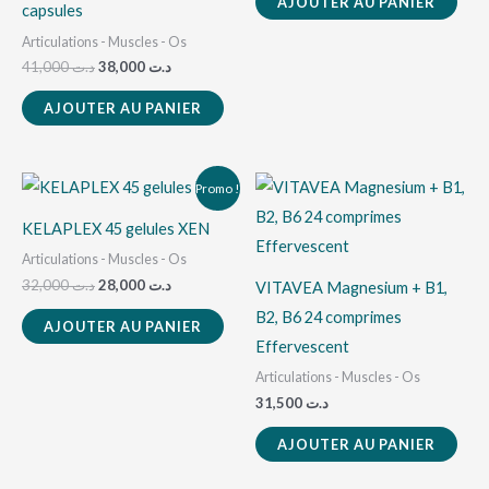
AJOUTER AU PANIER
capsules
Articulations - Muscles - Os
41,000
د.ت
38,000
د.ت
AJOUTER AU PANIER
Le
Le
Promo !
prix
prix
initial
actuel
KELAPLEX 45 gelules XEN
était :
est :
د.ت 28,000.
د.ت 32,000.
Articulations - Muscles - Os
32,000
د.ت
28,000
د.ت
VITAVEA Magnesium + B1,
B2, B6 24 comprimes
AJOUTER AU PANIER
Effervescent
Articulations - Muscles - Os
31,500
د.ت
AJOUTER AU PANIER