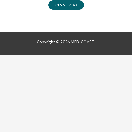
a
S'INSCRIRE
i
l
*
Copyright © 2026 MED-COAST.