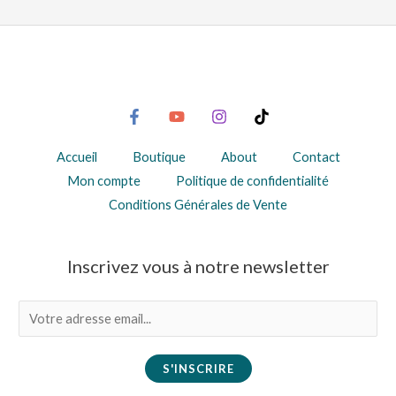
Accueil
Boutique
About
Contact
Mon compte
Politique de confidentialité
Conditions Générales de Vente
Inscrivez vous à notre newsletter
E
m
a
S'INSCRIRE
i