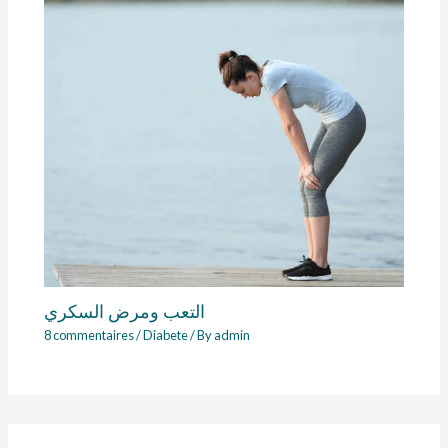
التعب ومرض السكري
8 commentaires
/
Diabete
/ By
admin