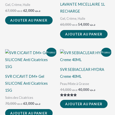
LAVANTE MICELLAIRE 1L
Gel, Crème, Huile
67,000
د.ت
62,000
د.ت
RECHARGE
Gel, Crème, Huile
AJOUTER AU PANIER
60,000
د.ت
54,000
د.ت
AJOUTER AU PANIER
Le
Le
Le
Le
Promo !
Promo !
prix
prix
prix
prix
initial
actuel
initial
actuel
était :
est :
était :
est :
د.ت 40,000.
د.ت 44,000.
د.ت 63,000.
د.ت 70,000.
SVR SEBIACLEAR HYDRA
SVR CICAVIT DM+ Gel
Creme 40ML
SILICONE Anti Cicatrices
Peau Mixte à Grasse
44,000
د.ت
40,000
د.ت
15G
Soins des Cicatrices
Note
5.00
70,000
د.ت
63,000
د.ت
AJOUTER AU PANIER
sur 5
AJOUTER AU PANIER