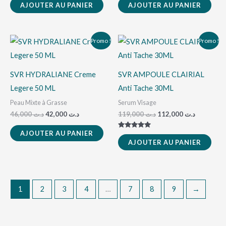
AJOUTER AU PANIER
AJOUTER AU PANIER
Le
Le
Le
Le
Promo !
Promo !
prix
prix
prix
prix
initial
actuel
initial
actuel
était :
est :
était :
est :
د.ت 119,000.
د.ت 42,000.
د.ت 46,000.
SVR HYDRALIANE Creme
SVR AMPOULE CLAIRIAL
Legere 50 ML
Anti Tache 30ML
Peau Mixte à Grasse
Serum Visage
46,000
د.ت
42,000
د.ت
119,000
د.ت
112,000
د.ت
AJOUTER AU PANIER
Note
5.00
AJOUTER AU PANIER
sur 5
1
2
3
4
…
7
8
9
→