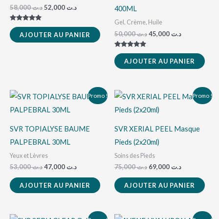
58,000
د.ت
52,000
د.ت
400ML
Gel, Crème, Huile
Note
5.00
50,000
د.ت
45,000
د.ت
AJOUTER AU PANIER
sur 5
Note
5.00
AJOUTER AU PANIER
sur 5
Le
Le
Le
Le
Promo !
Promo !
prix
prix
prix
prix
initial
actuel
initial
actuel
était :
est :
était :
est :
د.ت 69,000.
د.ت 75,000.
د.ت 47,000.
د.ت 53,000.
SVR TOPIALYSE BAUME
SVR XERIAL PEEL Masque
PALPEBRAL 30ML
Pieds (2x20ml)
Yeux et Lèvres
Soins des Pieds
53,000
د.ت
47,000
د.ت
75,000
د.ت
69,000
د.ت
AJOUTER AU PANIER
AJOUTER AU PANIER
Le
Le
Le
Le