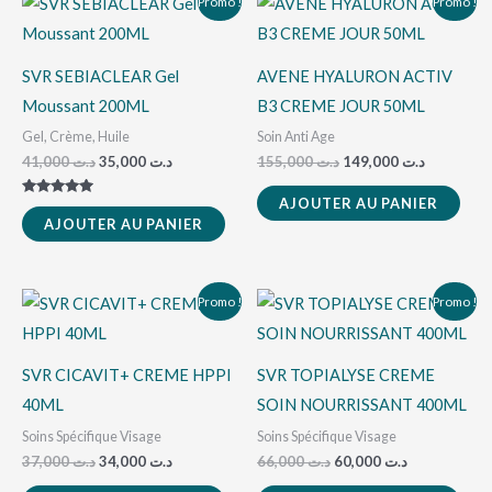
Promo !
Promo !
prix
prix
prix
prix
initial
actuel
initial
actuel
était :
est :
était :
est :
د.ت 155,000.
د.ت 35,000.
د.ت 41,000.
SVR SEBIACLEAR Gel
AVENE HYALURON ACTIV
Moussant 200ML
B3 CREME JOUR 50ML
Gel, Crème, Huile
Soin Anti Age
41,000
د.ت
35,000
د.ت
155,000
د.ت
149,000
د.ت
AJOUTER AU PANIER
Note
5.00
AJOUTER AU PANIER
sur 5
Le
Le
Le
Le
Promo !
Promo !
prix
prix
prix
prix
initial
actuel
initial
actuel
était :
est :
était :
est :
د.ت 60,000.
د.ت 66,000.
د.ت 34,000.
د.ت 37,000.
SVR CICAVIT+ CREME HPPI
SVR TOPIALYSE CREME
40ML
SOIN NOURRISSANT 400ML
Soins Spécifique Visage
Soins Spécifique Visage
37,000
د.ت
34,000
د.ت
66,000
د.ت
60,000
د.ت