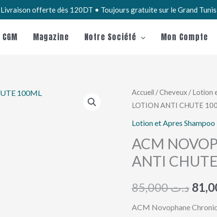
Livraison offerte dès 120DT • Toujours gratuite sur le Grand Tuni
e CGM
Magazine
Notre Société
Mon Compte
quantité
Accueil
/
Cheveux
/
Lotion 
Le
LOTION ANTI CHUTE 10
de
prix
ACM
Lotion et Apres Shampoo
NOVOPHANE
initia
ACM NOVOP
CHRONIC
ANTI CHUTE
était 
LOTION
ANTI
85,000
د.ت
CHUTE
100ML
ACM Novophane Chronic Lo