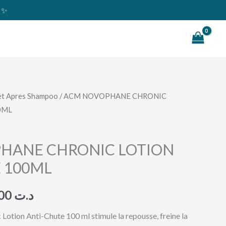
s ✨
Rechercher
et Apres Shampoo
/ ACM NOVOPHANE CHRONIC
Le
0ML
prix
l
actuel
HANE CHRONIC LOTION
 100ML
:
est :
د.ت 81,000.
د.ت 85,000.
81,000
د.ت
tion Anti-Chute 100 ml stimule la repousse, freine la