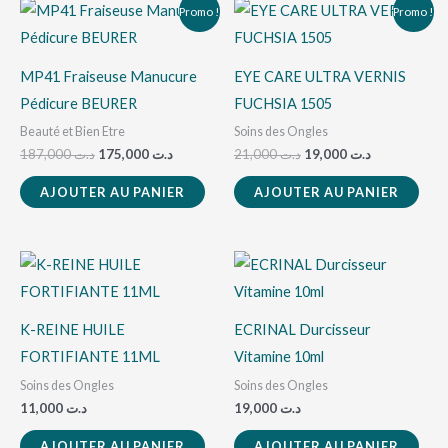
Le
Le
Le
Le
Promo !
Promo !
prix
prix
prix
prix
initial
actuel
initial
actuel
était :
est :
était :
est :
د.ت 19,000.
د.ت 21,000.
د.ت 175,000.
د.ت 187,000.
MP41 Fraiseuse Manucure
EYE CARE ULTRA VERNIS
Pédicure BEURER
FUCHSIA 1505
Beauté et Bien Etre
Soins des Ongles
187,000
د.ت
175,000
د.ت
21,000
د.ت
19,000
د.ت
AJOUTER AU PANIER
AJOUTER AU PANIER
K-REINE HUILE
ECRINAL Durcisseur
FORTIFIANTE 11ML
Vitamine 10ml
Soins des Ongles
Soins des Ongles
11,000
د.ت
19,000
د.ت
AJOUTER AU PANIER
AJOUTER AU PANIER