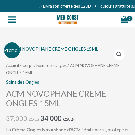
Aller
✨ Livraison offerte dès 120DT • Toujours gratuite sur 
au
contenu
quantité
Le
Le
Promo !
de
prix
prix
ACM
Accueil
/
Corps
/
Soins des Ongles
/ ACM NOVOPHANE CREME
ONGLES 15ML
NOVOPHANE
initial
actuel
CREME
Soins des Ongles
était :
est :
ONGLES
ACM NOVOPHANE CREME
د.ت 34,000.
د.ت 37,000.
15ML
ONGLES 15ML
37,000
د.ت
34,000
د.ت
La
Crème Ongles Novophane d’ACM 15ml
nourrit, protège et