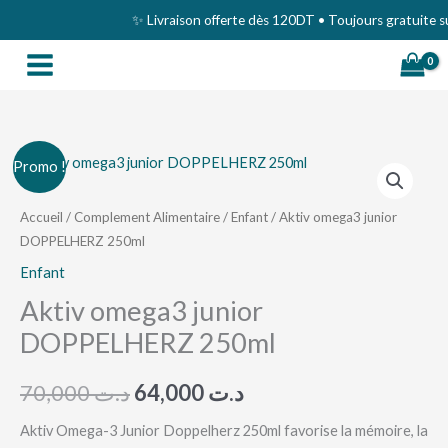
Aller
✨ Livraison offerte dès 120DT • Toujours gratuite sur
au
contenu
quantité
Le
Le
Promo !
de
prix
prix
Aktiv
Accueil
/
Complement Alimentaire
/
Enfant
/ Aktiv omega3 junior
DOPPELHERZ 250ml
omega3
initial
actuel
junior
Enfant
était :
est :
DOPPELHERZ
Aktiv omega3 junior
د.ت 64,000.
د.ت 70,000.
250ml
DOPPELHERZ 250ml
70,000
د.ت
64,000
د.ت
Aktiv Omega-3 Junior Doppelherz 250ml favorise la mémoire, la