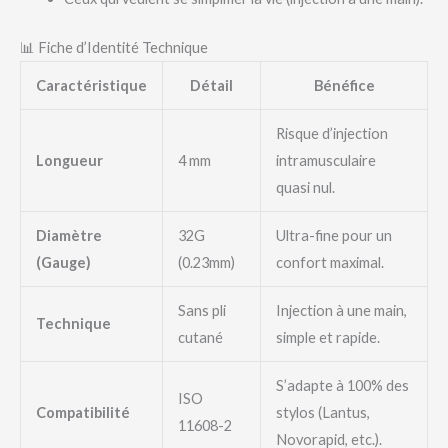
📊 Fiche d’Identité Technique
Caractéristique
Détail
Bénéfice
Risque d’injection
Longueur
4 mm
intramusculaire
quasi nul.
Diamètre
32G
Ultra-fine pour un
(Gauge)
(0.23mm)
confort maximal.
Sans pli
Injection à une main,
Technique
cutané
simple et rapide.
S’adapte à 100% des
ISO
Compatibilité
stylos (Lantus,
11608-2
Novorapid, etc.).