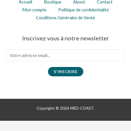
Accueil
Boutique
About
Contact
Mon compte
Politique de confidentialité
Conditions Générales de Vente
Inscrivez vous à notre newsletter
E
m
a
S'INSCRIRE
i
l
*
Copyright © 2026 MED-COAST.