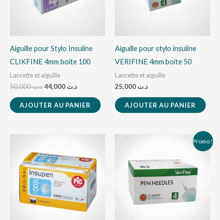
Aiguille pour Stylo Insuline
Aiguille pour stylo insuline
CLIKFINE 4mm boite 100
VERIFINE 4mm boite 50
Lancette et aiguille
Lancette et aiguille
50,000
د.ت
44,000
د.ت
25,000
د.ت
AJOUTER AU PANIER
AJOUTER AU PANIER
Le
Le
Promo !
prix
prix
initial
actuel
était :
est :
د.ت 44,000.
د.ت 50,000.