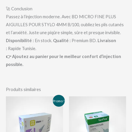
🚀 Conclusion
Passez à l’injection moderne. Avec BD MICRO FINE PLUS
AIGUILLES POUR STYLO 4MM B/100, oubliez les plis cutanés
et l’anxiété. Juste une piqûre simple, sûre et presque invisible.
Disponibilité :
En stock.
Qualité :
Premium BD.
Livraison
:
Rapide Tunisie.
👉 Ajoutez au panier pour le meilleur confort d’injection
possible.
Produits similaires
Le
Le
Promo !
prix
prix
initial
actuel
était :
est :
د.ت 44,000.
د.ت 50,000.