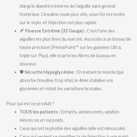
élargi le diamètre interne de l’aiguille sans grossir
l’extérieur. L’insuline coule plus vite, vous forcez moins
sur le stylo, et l’injection est plus rapide.
🪶 Finesse Extrême (32 Gauge) :
C’est l’une des
aiguilles les plus fines du marché. Associée à un biseau de
haute précision (PentaPoint™ sur les gammes Ultra,
triple sur Plus), elle écarte les fibres de la peau en
douceur.
🛡️ Sécurité Hypoglycémie :
En évitant le muscle (qui
absorbe l’insuline trop vite), le 4mm stabilise vos
glycémies et réduit les variations brutales.
Pour qui est ce produit ?
TOUS les patients :
Enfants, adolescents, adultes
minces ou en surpoids.
Ceux qui ont la phobie des aiguilles (elle est minuscule).
Ceux qui veulent se simplifier la vie (injection à une main).