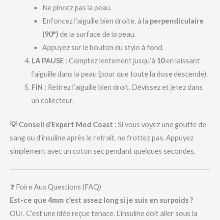
Ne pincez pas la peau.
Enfoncez l’aiguille bien droite, à la
perpendiculaire
(90°)
de la surface de la peau.
Appuyez sur le bouton du stylo à fond.
LA PAUSE :
Comptez lentement jusqu’à
10
en laissant
l’aiguille dans la peau (pour que toute la dose descende).
FIN :
Retirez l’aiguille bien droit. Dévissez et jetez dans
un collecteur.
💡 Conseil d’Expert Med Coast :
Si vous voyez une goutte de
sang ou d’insuline après le retrait, ne frottez pas. Appuyez
simplement avec un coton sec pendant quelques secondes.
❓ Foire Aux Questions (FAQ)
Est-ce que 4mm c’est assez long si je suis en surpoids ?
OUI. C’est une idée reçue tenace. L’insuline doit aller sous la