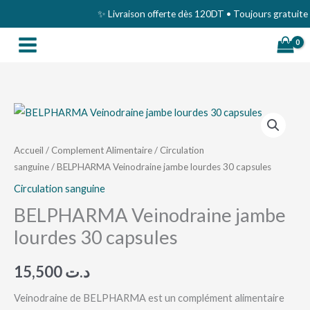
Aller
✨ Livraison offerte dès 120DT • Toujours gratuite s
au
contenu
quantité
de
BELPHARMA
Accueil
/
Complement Alimentaire
/
Circulation
sanguine
/ BELPHARMA Veinodraine jambe lourdes 30 capsules
Veinodraine
jambe
Circulation sanguine
lourdes
BELPHARMA Veinodraine jambe
30
lourdes 30 capsules
capsules
15,500
د.ت
Veinodraine de BELPHARMA est un complément alimentaire