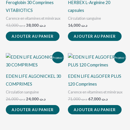
د.ت 38,000.
د.ت 43,000.
Feroglobin 30 Comprimes
HERBEX L-Arginine 20
VITABIOTICS
capsules
Carence en vitamines et minéraux
Circulation sanguine
43,000
د.ت
38,000
د.ت
16,000
د.ت
AJOUTER AU PANIER
AJOUTER AU PANIER
Le
Le
Le
Le
Promo !
Promo !
prix
prix
prix
prix
initial
actuel
initial
actuel
était :
est :
était :
est :
د.ت 67,000.
د.ت 71,000.
د.ت 24,000.
د.ت 26,000.
EDEN LIFE ALGONICKEL 30
EDEN LIFE ALGOFER PLUS
COMPRIMES
120 Comprimes
Circulation sanguine
Carence en vitamines et minéraux
26,000
د.ت
24,000
د.ت
71,000
د.ت
67,000
د.ت
AJOUTER AU PANIER
AJOUTER AU PANIER