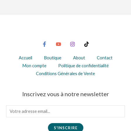
Accueil
Boutique
About
Contact
Mon compte
Politique de confidentialité
Conditions Générales de Vente
Inscrivez vous à notre newsletter
E
m
a
S'INSCRIRE