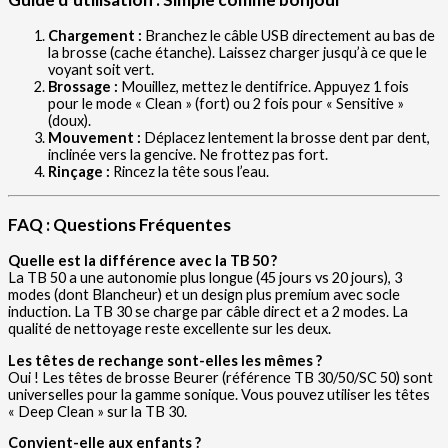
Chargement :
Branchez le câble USB directement au bas de
la brosse (cache étanche). Laissez charger jusqu’à ce que le
voyant soit vert.
Brossage :
Mouillez, mettez le dentifrice. Appuyez 1 fois
pour le mode « Clean » (fort) ou 2 fois pour « Sensitive »
(doux).
Mouvement :
Déplacez lentement la brosse dent par dent,
inclinée vers la gencive. Ne frottez pas fort.
Rinçage :
Rincez la tête sous l’eau.
FAQ : Questions Fréquentes
Quelle est la différence avec la TB 50 ?
La TB 50 a une autonomie plus longue (45 jours vs 20 jours), 3
modes (dont Blancheur) et un design plus premium avec socle
induction. La TB 30 se charge par câble direct et a 2 modes. La
qualité de nettoyage reste excellente sur les deux.
Les têtes de rechange sont-elles les mêmes ?
Oui ! Les têtes de brosse Beurer (référence TB 30/50/SC 50) sont
universelles pour la gamme sonique. Vous pouvez utiliser les têtes
« Deep Clean » sur la TB 30.
Convient-elle aux enfants ?