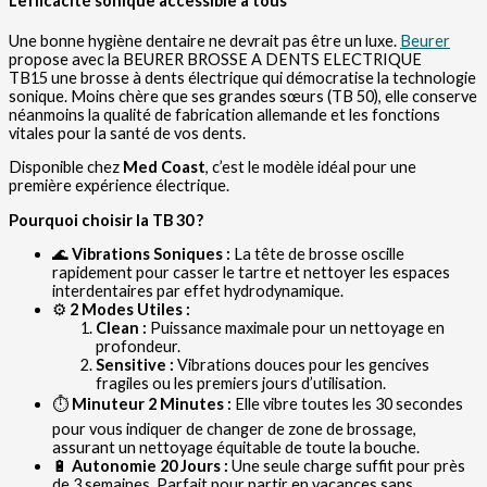
L’efficacité sonique accessible à tous
Une bonne hygiène dentaire ne devrait pas être un luxe.
Beurer
propose avec la BEURER BROSSE A DENTS ELECTRIQUE
TB15 une brosse à dents électrique qui démocratise la technologie
sonique. Moins chère que ses grandes sœurs (TB 50), elle conserve
néanmoins la qualité de fabrication allemande et les fonctions
vitales pour la santé de vos dents.
Disponible chez
Med Coast
, c’est le modèle idéal pour une
première expérience électrique.
Pourquoi choisir la TB 30 ?
🌊
Vibrations Soniques :
La tête de brosse oscille
rapidement pour casser le tartre et nettoyer les espaces
interdentaires par effet hydrodynamique.
⚙️
2 Modes Utiles :
Clean :
Puissance maximale pour un nettoyage en
profondeur.
Sensitive :
Vibrations douces pour les gencives
fragiles ou les premiers jours d’utilisation.
⏱️
Minuteur 2 Minutes :
Elle vibre toutes les 30 secondes
pour vous indiquer de changer de zone de brossage,
assurant un nettoyage équitable de toute la bouche.
🔋
Autonomie 20 Jours :
Une seule charge suffit pour près
de 3 semaines. Parfait pour partir en vacances sans