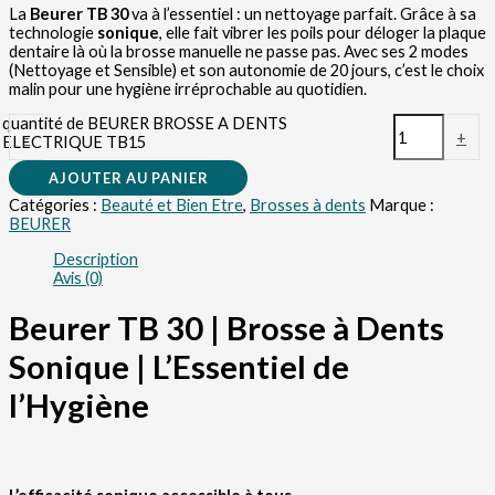
La
Beurer TB 30
va à l’essentiel : un nettoyage parfait. Grâce à sa
technologie
sonique
, elle fait vibrer les poils pour déloger la plaque
dentaire là où la brosse manuelle ne passe pas. Avec ses 2 modes
(Nettoyage et Sensible) et son autonomie de 20 jours, c’est le choix
malin pour une hygiène irréprochable au quotidien.
quantité de BEURER BROSSE A DENTS
-
+
ELECTRIQUE TB15
AJOUTER AU PANIER
Catégories :
Beauté et Bien Etre
,
Brosses à dents
Marque :
BEURER
Description
Avis (0)
Beurer TB 30 | Brosse à Dents
Sonique | L’Essentiel de
l’Hygiène