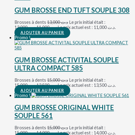
GUM BROSSE END TUFT SOUPLE 308
Brosses à dents
13,000
د.ت
Le prix initial était :
د.ت 13,000.
11,000
د.ت
Le prix actuel est : د.ت 11,000.
AJOUTER AU PANIER
Promo !
GUM BROSSE ACTIVITAL SOUPLE
ULTRA COMPACT 585
Brosses à dents
15,000
د.ت
Le prix initial était :
د.ت 15,000.
13,500
د.ت
Le prix actuel est : د.ت 13,500.
AJOUTER AU PANIER
Promo !
GUM BROSSE ORIGINAL WHITE
SOUPLE 561
Brosses à dents
15,000
د.ت
Le prix initial était :
د.ت 15,000.
14,000
د.ت
Le prix actuel est : د.ت 14,000.