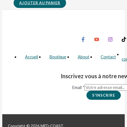
AJOUTER AU PANIER
Accueil
Boutique
About
Contact
co
Inscrivez vous à notre ne
Email
*
S'INSCRIRE
Copyright © 2026 MED-COAST.