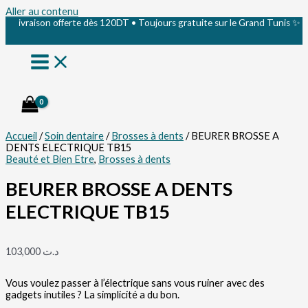
Aller au contenu
ivraison offerte dès 120DT • Toujours gratuite sur le Grand Tunis ✨
Accueil
/
Soin dentaire
/
Brosses à dents
/ BEURER BROSSE A
DENTS ELECTRIQUE TB15
Beauté et Bien Etre
,
Brosses à dents
BEURER BROSSE A DENTS
ELECTRIQUE TB15
103,000
د.ت
Vous voulez passer à l’électrique sans vous ruiner avec des
gadgets inutiles ? La simplicité a du bon.