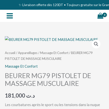
Aller
✨ Livraison offerte dès 120DT • Toujours gratuite sur le Grand 
au
contenu
quantité
de
BEURER
Accueil
/
Appareillages
/
Massage Et Confort
/ BEURER MG79
PISTOLET DE MASSAGE MUSCULAIRE
MG79
PISTOLET
Massage Et Confort
DE
BEURER MG79 PISTOLET DE
MASSAGE
MASSAGE MUSCULAIRE
MUSCULAIRE
181,000
د.ت
Les courbatures après le sport ou les tensions dans la nuque