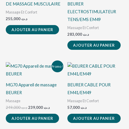
DE MASSAGE MUSCULAIRE
BEURER
ELECTROSTIMULATEUR
Massage Et Confort
255,000
د.ت
TENS/EMS EM49
Massage Et Confort
AJOUTER AU PANIER
283,000
د.ت
AJOUTER AU PANIER
Le
Le
Promo !
prix
prix
initial
actuel
était :
est :
د.ت 239,000.
د.ت 249,000.
MG70 Appareil de massage
BEURER CABLE POUR
BEURER
EM41/EM49
Massage
Massage Et Confort
249,000
د.ت
239,000
د.ت
57,000
د.ت
AJOUTER AU PANIER
AJOUTER AU PANIER