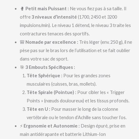
🥊
Petit mais Puissant :
Ne vous fiez pas à sa taille. Il
offre
3 niveaux d’intensité
(1700, 2450 et 3200
impulsions/min). Le niveau 1 détend, le niveau 3 traite les
contractures tenaces des sportifs.
🎒
Nomade par excellence :
Très léger (env. 250 g), il ne
pèse pas sur le bras lors de l’utilisation et se fait oublier
dans votre sac de sport.
🎯
3 Embouts Spécifiques :
Tête Sphérique :
Pour les grandes zones
musculaires (cuisses, bras, mollets).
Tête Spirale (Pointue) :
Pour cibler les « Trigger
Points » (nœuds douloureux) et les tissus profonds.
Tête en U :
Pour masser le long de la colonne
vertébrale ou le tendon d’Achille sans toucher l’os.
⚡
Ergonomie et Autonomie :
Design épuré, prise en
main antidérapante et batterie Lithium-Ion