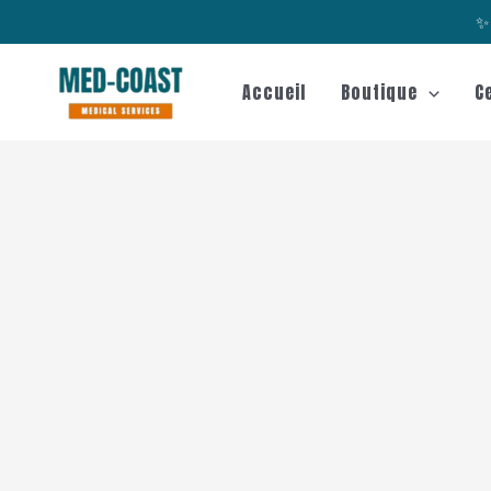
Aller
✨ 
au
contenu
Accueil
Boutique
C