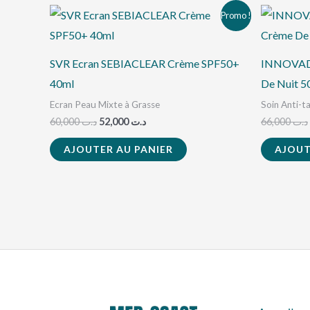
Le
Le
Promo !
prix
prix
initial
actuel
était :
est :
د.ت 52,000.
د.ت 60,000.
SVR Ecran SEBIACLEAR Crème SPF50+
INNOVAD
40ml
De Nuit 
Ecran Peau Mixte à Grasse
Soin Anti-t
60,000
د.ت
52,000
د.ت
66,000
د.ت
AJOUTER AU PANIER
AJOUT