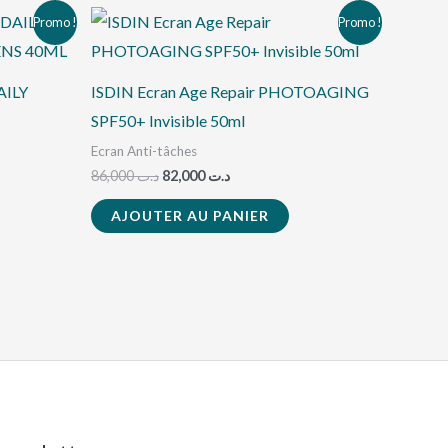
Le
Le
Promo !
Promo !
prix
prix
initial
actuel
était :
est :
د.ت 82,000.
د.ت 86,000.
ILY
ISDIN Ecran Age Repair PHOTOAGING
SPF50+ Invisible 50ml
Ecran Anti-tâches
86,000
د.ت
82,000
د.ت
AJOUTER AU PANIER