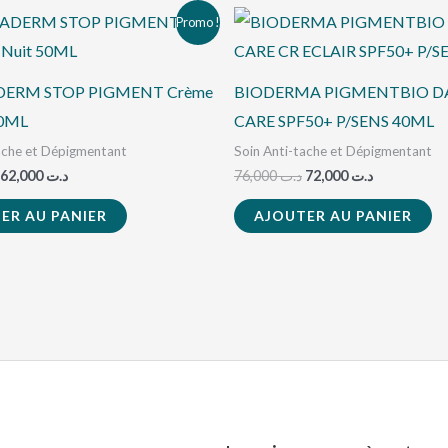
Le
Le
Le
Le
Promo !
prix
prix
prix
prix
initial
actuel
initial
actuel
était :
est :
était :
est :
د.ت 72,000.
د.ت 76,000.
د.ت 62,000.
د.ت 66,000.
ERM STOP PIGMENT Crème
BIODERMA PIGMENTBIO DA
50ML
CARE SPF50+ P/SENS 40ML
ache et Dépigmentant
Soin Anti-tache et Dépigmentant
62,000
د.ت
76,000
د.ت
72,000
د.ت
ER AU PANIER
AJOUTER AU PANIER