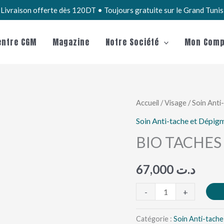
Livraison offerte dès 120DT • Toujours gratuite sur le Grand Tuni
entre CGM
Magazine
Notre Société
Mon Comp
quantité
Accueil
/
Visage
/
Soin Anti
de
Soin Anti-tache et Dépig
BIO
BIO TACHES
TACHES
EMULSION
67,000
د.ت
30ML
-
+
Catégorie :
Soin Anti-tach