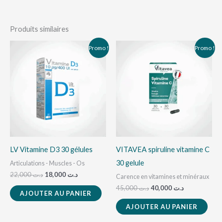
Produits similaires
Le
Le
Le
Le
Promo !
Promo !
prix
prix
prix
prix
initial
actuel
initial
actuel
était :
est :
était :
est :
د.ت 40,000.
د.ت 45,000.
د.ت 18,000.
د.ت 22,000.
LV Vitamine D3 30 gélules
VITAVEA spiruline vitamine C
30 gelule
Articulations - Muscles - Os
22,000
د.ت
18,000
د.ت
Carence en vitamines et minéraux
45,000
د.ت
40,000
د.ت
AJOUTER AU PANIER
AJOUTER AU PANIER