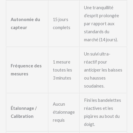
Une tranquillité
d’esprit prolongée
Autonomie du
15 jours
par rapport aux
capteur
complets
standards du
marché (14 jours).
Un suivi ultra-
1 mesure
réactif pour
Fréquence des
toutes les
anticiper les baisses
mesures
3 minutes
ou hausses
soudaines.
Fini les bandelettes
Aucun
Étalonnage /
réactives et les
étalonnage
Calibration
piqûres au bout du
requis
doigt.