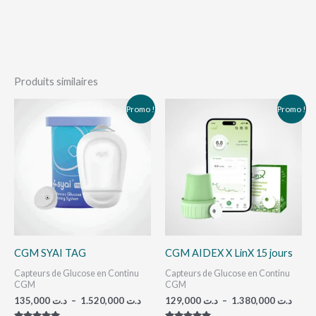
Produits similaires
Plage
Plage
Ce
Ce
Promo !
Promo !
de
de
produit
pro
prix :
prix :
129,000
د.ت 135,000
a
a
à
à
د.ت 1.520,000
plusieurs
plu
variations.
vari
Les
Les
options
opt
peuvent
peu
CGM SYAI TAG
CGM AIDEX X LinX 15 jours
être
êtr
Capteurs de Glucose en Continu
Capteurs de Glucose en Continu
choisies
cho
CGM
CGM
sur
sur
135,000
د.ت
–
1.520,000
د.ت
129,000
د.ت
–
1.380,000
د.ت