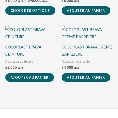
61,000
د.ت
–
295,000
د.ت
38,000
د.ت
options
CHOIX DES OPTIONS
AJOUTER AU PANIER
peuvent
être
choisies
sur
la
COLOPLAST BRAVA
COLOPLAST BRAVA CREME
page
CEINTURE
BARREIERE
du
Accessoires Stomie
Accessoires Stomie
produit
55,000
د.ت
34,000
د.ت
AJOUTER AU PANIER
AJOUTER AU PANIER