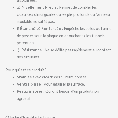
alcoolisées.
📐
Nivellement Précis :
Permet de combler les
cicatrices chirurgicales ou les plis profonds où l’anneau
moulable ne suffit pas.
🔒
Étanchéité Renforcée :
Empêche les selles ou l’urine
de passer sous la plaque en « bouchant » les tunnels
potentiels.
💧
Résistance :
Ne se délite pas rapidement au contact
des effluents.
Pour qui est ce produit ?
Stomies avec cicatrices :
Creux, bosses.
Ventre plissé :
Pour égaliser la surface.
Peaux irritées :
Qui ont besoin d’un produit non
agressif.
📋 Fiche d’Identité Technique