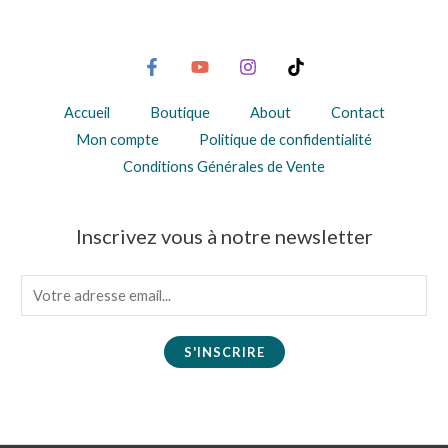
Accueil
Boutique
About
Contact
Mon compte
Politique de confidentialité
Conditions Générales de Vente
Inscrivez vous à notre newsletter
E
m
a
S'INSCRIRE
i
l
*