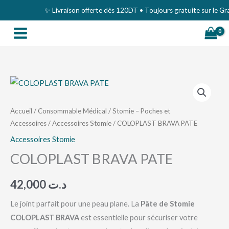
Aller
✨ Livraison offerte dès 120DT • Toujours gratuite sur le Gran
au
contenu
quantité
de
COLOPLAST
Accueil
/
Consommable Médical
/
Stomie – Poches et
Accessoires
/
Accessoires Stomie
/ COLOPLAST BRAVA PATE
BRAVA
PATE
Accessoires Stomie
COLOPLAST BRAVA PATE
42,000
د.ت
Le joint parfait pour une peau plane. La
Pâte de Stomie
COLOPLAST BRAVA
est essentielle pour sécuriser votre