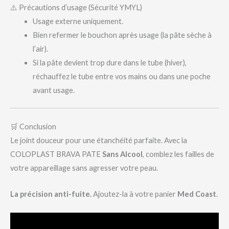
⚠️ Précautions d’usage (Sécurité YMYL)
Usage externe uniquement.
Bien refermer le bouchon après usage (la pâte sèche à
l’air).
Si la pâte devient trop dure dans le tube (hiver),
réchauffez le tube entre vos mains ou dans une poche
avant usage.
🛒 Conclusion
Le joint douceur pour une étanchéité parfaite. Avec la
COLOPLAST BRAVA PATE
Sans Alcool
, comblez les failles de
votre appareillage sans agresser votre peau.
La précision anti-fuite.
Ajoutez-la à votre panier
Med Coast
.