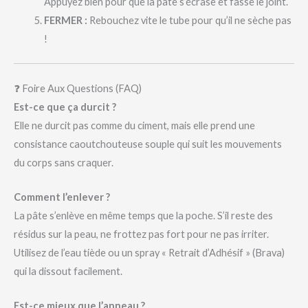
Appuyez bien pour que la pâte s’écrase et fasse le joint.
FERMER :
Rebouchez vite le tube pour qu’il ne sèche pas
!
❓ Foire Aux Questions (FAQ)
Est-ce que ça durcit ?
Elle ne durcit pas comme du ciment, mais elle prend une
consistance caoutchouteuse souple qui suit les mouvements
du corps sans craquer.
Comment l’enlever ?
La pâte s’enlève en même temps que la poche. S’il reste des
résidus sur la peau, ne frottez pas fort pour ne pas irriter.
Utilisez de l’eau tiède ou un spray « Retrait d’Adhésif » (Brava)
qui la dissout facilement.
Est-ce mieux que l’anneau ?