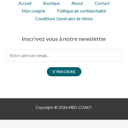
Accueil
Boutique
About
Contact
Mon compte
Politique de confidentialité
Conditions Générales de Vente
Inscrivez vous à notre newsletter
E
m
a
S'INSCRIRE
i
l
*
Copyright © 2026 MED-COAST.