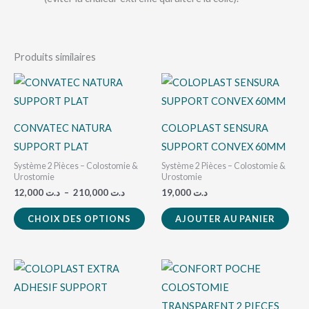
Produits similaires
Plage
Ce
de
produit
prix :
د.ت 12,000
a
à
CONVATEC NATURA
COLOPLAST SENSURA
د.ت 210,000
plusieurs
SUPPORT PLAT
SUPPORT CONVEX 60MM
variations.
Système 2 Pièces – Colostomie &
Système 2 Pièces – Colostomie &
Les
Urostomie
Urostomie
12,000
د.ت
–
210,000
د.ت
19,000
د.ت
options
peuvent
CHOIX DES OPTIONS
AJOUTER AU PANIER
être
choisies
Plage
Ce
Ce
sur
de
produit
pro
la
prix :
د.ت 8,500
a
a
page