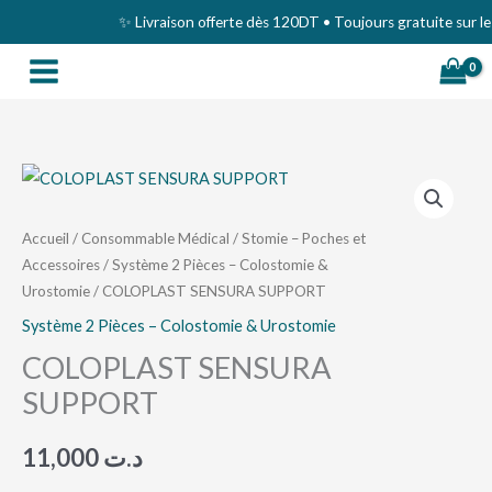
Aller
✨ Livraison offerte dès 120DT • Toujours gratuite sur le Gr
au
contenu
quantité
de
COLOPLAST
Accueil
/
Consommable Médical
/
Stomie – Poches et
Accessoires
/
Système 2 Pièces – Colostomie &
SENSURA
Urostomie
/ COLOPLAST SENSURA SUPPORT
SUPPORT
Système 2 Pièces – Colostomie & Urostomie
COLOPLAST SENSURA
SUPPORT
11,000
د.ت