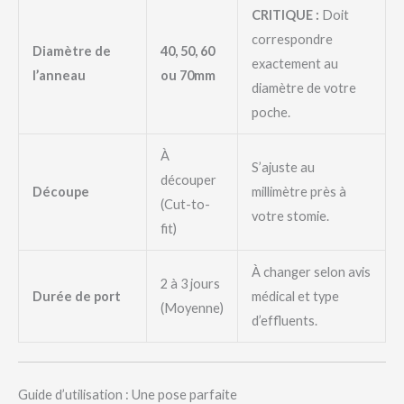
CRITIQUE :
Doit
correspondre
Diamètre de
40, 50, 60
exactement au
l’anneau
ou 70mm
diamètre de votre
poche.
À
S’ajuste au
découper
Découpe
millimètre près à
(Cut-to-
votre stomie.
fit)
À changer selon avis
2 à 3 jours
Durée de port
médical et type
(Moyenne)
d’effluents.
Guide d’utilisation : Une pose parfaite