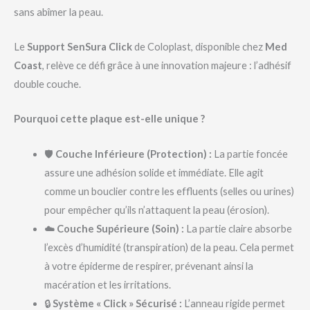
sans abîmer la peau.
Le
Support SenSura Click
de Coloplast, disponible chez
Med
Coast
, relève ce défi grâce à une innovation majeure : l’adhésif
double couche.
Pourquoi cette plaque est-elle unique ?
🛡️
Couche Inférieure (Protection) :
La partie foncée
assure une adhésion solide et immédiate. Elle agit
comme un bouclier contre les effluents (selles ou urines)
pour empêcher qu’ils n’attaquent la peau (érosion).
☁️
Couche Supérieure (Soin) :
La partie claire absorbe
l’excès d’humidité (transpiration) de la peau. Cela permet
à votre épiderme de respirer, prévenant ainsi la
macération et les irritations.
🔒
Système « Click » Sécurisé :
L’anneau rigide permet