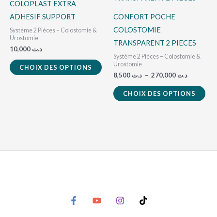
à
COLOPLAST EXTRA
270,0
plusieurs
plu
du
ADHESIF SUPPORT
CONFORT POCHE
variations.
vari
produit
COLOSTOMIE
Système 2 Pièces – Colostomie &
Les
Les
Urostomie
TRANSPARENT 2 PIECES
10,000
د.ت
options
opt
Système 2 Pièces – Colostomie &
peuvent
peu
Urostomie
CHOIX DES OPTIONS
8,500
د.ت
–
270,000
د.ت
être
êtr
choisies
cho
CHOIX DES OPTIONS
sur
sur
la
la
page
pag
du
du
produit
pro