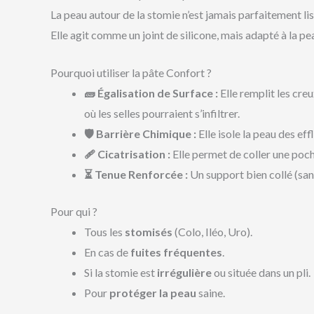
La peau autour de la stomie n’est jamais parfaitement li
Elle agit comme un joint de silicone, mais adapté à la pea
Pourquoi utiliser la pâte Confort ?
🧱 Égalisation de Surface :
Elle remplit les creu
où les selles pourraient s’infiltrer.
🛡️ Barrière Chimique :
Elle isole la peau des ef
🩹 Cicatrisation :
Elle permet de coller une poch
⏳ Tenue Renforcée :
Un support bien collé (san
Pour qui ?
Tous les
stomisés
(Colo, Iléo, Uro).
En cas de
fuites fréquentes
.
Si la stomie est
irrégulière
ou située dans un pli.
Pour
protéger la peau
saine.