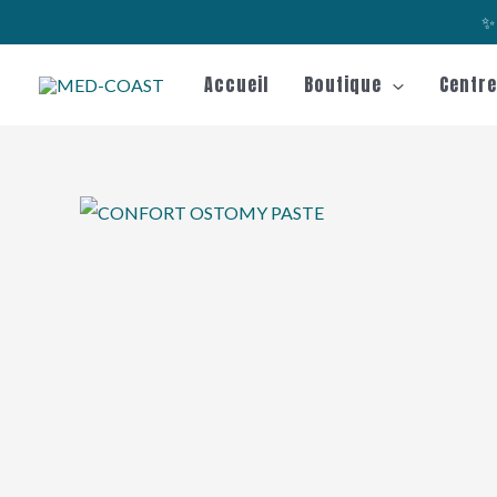
Aller
✨ 
au
contenu
Accueil
Boutique
Centr