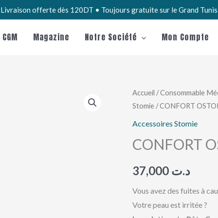
Livraison offerte dès 120DT • Toujours gratuite sur le Grand Tuni
e CGM
Magazine
Notre Société
Mon Compte
quantité
Accueil
/
Consommable Méd
Stomie
/ CONFORT OSTO
de
CONFORT
Accessoires Stomie
OSTOMY
CONFORT O
PASTE
37,000
د.ت
Vous avez des fuites à cau
Votre peau est irritée ?