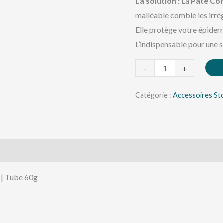
La solution :
La
Pâte Co
malléable comble les irrég
Elle protège votre épider
L’indispensable pour une s
-
+
Catégorie :
Accessoires St
 | Tube 60g