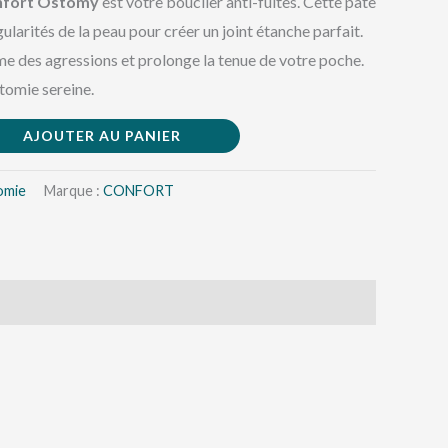
nfort Ostomy
est votre bouclier anti-fuites. Cette pâte
ularités de la peau pour créer un joint étanche parfait.
me des agressions et prolonge la tenue de votre poche.
tomie sereine.
AJOUTER AU PANIER
omie
Marque :
CONFORT