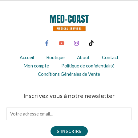
Accueil
Boutique
About
Contact
Mon compte
Politique de confidentialité
Conditions Générales de Vente
Inscrivez vous à notre newsletter
E
m
a
S'INSCRIRE
i