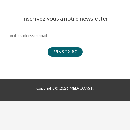
Inscrivez vous à notre newsletter
E
m
a
S'INSCRIRE
i
l
*
Copyright © 2026 MED-COAST.