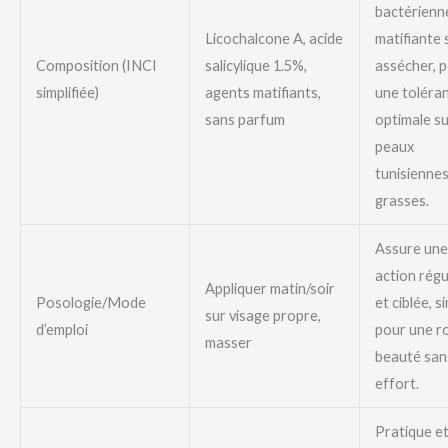
bactérienn
Licochalcone A, acide
matifiante 
Composition (INCI
salicylique 1.5%,
assécher, 
simplifiée)
agents matifiants,
une toléra
sans parfum
optimale su
peaux
tunisienne
grasses.
Assure une
action régu
Appliquer matin/soir
Posologie/Mode
et ciblée, s
sur visage propre,
d’emploi
pour une r
masser
beauté san
effort.
Pratique e