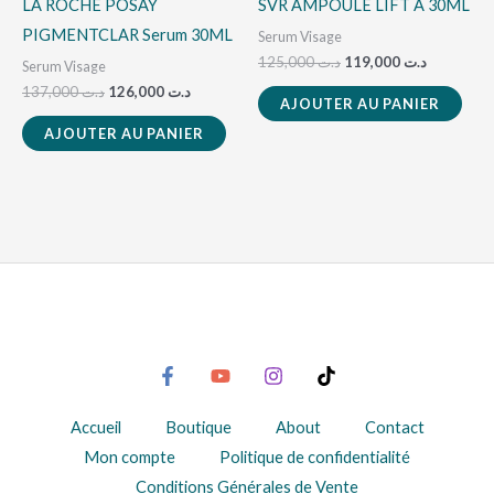
د.ت 125,000.
د.ت 126,000.
د.ت 137,000.
LA ROCHE POSAY
SVR AMPOULE LIFT A 30ML
PIGMENTCLAR Serum 30ML
Serum Visage
125,000
د.ت
119,000
د.ت
Serum Visage
137,000
د.ت
126,000
د.ت
AJOUTER AU PANIER
AJOUTER AU PANIER
Accueil
Boutique
About
Contact
Mon compte
Politique de confidentialité
Conditions Générales de Vente