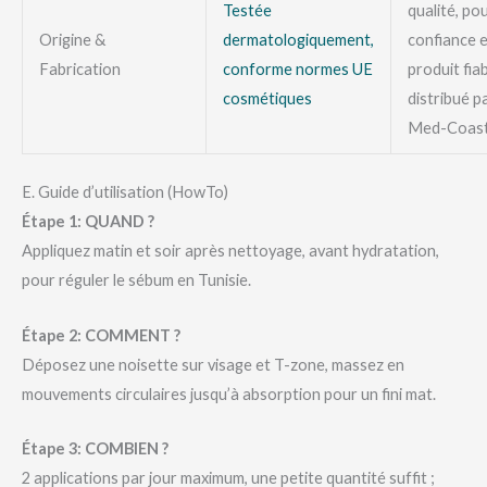
Testée
qualité, po
Origine &
dermatologiquement,
confiance 
Fabrication
conforme normes UE
produit fia
cosmétiques
distribué p
Med-Coast
E. Guide d’utilisation (HowTo)
Étape 1: QUAND ?
Appliquez matin et soir après nettoyage, avant hydratation,
pour réguler le sébum en Tunisie.
Étape 2: COMMENT ?
Déposez une noisette sur visage et T-zone, massez en
mouvements circulaires jusqu’à absorption pour un fini mat.
Étape 3: COMBIEN ?
2 applications par jour maximum, une petite quantité suffit ;