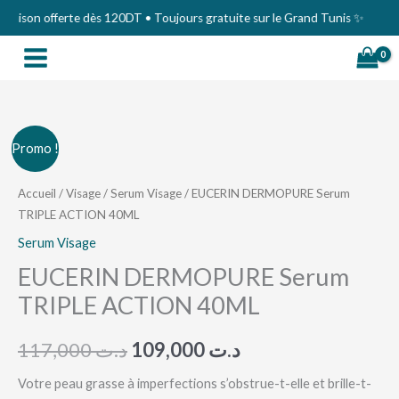
Aller
on offerte dès 120DT • Toujours gratuite sur le Grand Tunis ✨
au
contenu
Le
Le
Promo !
prix
prix
Accueil
/
Visage
/
Serum Visage
/ EUCERIN DERMOPURE Serum
TRIPLE ACTION 40ML
initial
actuel
Serum Visage
était :
est :
EUCERIN DERMOPURE Serum
د.ت 109,000.
د.ت 117,000.
TRIPLE ACTION 40ML
117,000
د.ت
109,000
د.ت
Votre peau grasse à imperfections s’obstrue-t-elle et brille-t-