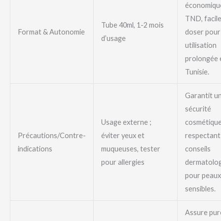
économique
TND, facile
Tube 40ml, 1-2 mois
Format & Autonomie
doser pour
d’usage
utilisation
prolongée 
Tunisie.
Garantit u
sécurité
Usage externe ;
cosmétique
Précautions/Contre-
éviter yeux et
respectant 
indications
muqueuses, tester
conseils
pour allergies
dermatolog
pour peaux
sensibles.
Assure pur