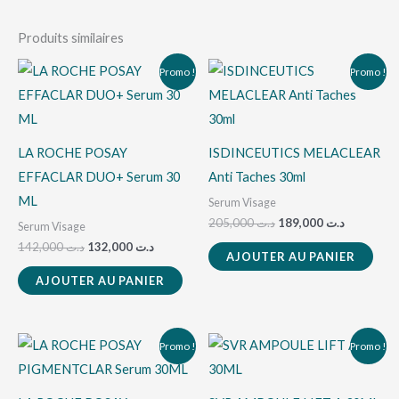
Produits similaires
Le
Le
Le
Le
Promo !
Promo !
prix
prix
prix
prix
initial
actuel
initial
actuel
était :
est :
était :
est :
د.ت 205,000.
د.ت 132,000.
د.ت 142,000.
LA ROCHE POSAY
ISDINCEUTICS MELACLEAR
EFFACLAR DUO+ Serum 30
Anti Taches 30ml
ML
Serum Visage
205,000
د.ت
189,000
د.ت
Serum Visage
142,000
د.ت
132,000
د.ت
AJOUTER AU PANIER
AJOUTER AU PANIER
Le
Le
Le
Le
Promo !
Promo !
prix
prix
prix
prix
initial
actuel
initial
actuel
était :
est :
était :
est :