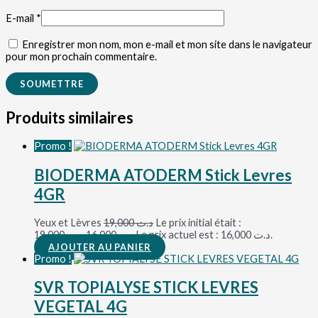
E-mail
*
Enregistrer mon nom, mon e-mail et mon site dans le navigateur
pour mon prochain commentaire.
Produits similaires
Promo !
BIODERMA ATODERM Stick Levres
4GR
Yeux et Lèvres
19,000
د.ت
Le prix initial était :
د.ت 19,000.
16,000
د.ت
Le prix actuel est : د.ت 16,000.
AJOUTER AU PANIER
Promo !
SVR TOPIALYSE STICK LEVRES
VEGETAL 4G