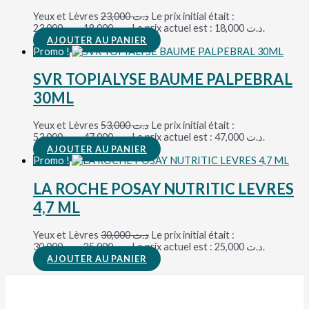
Yeux et Lèvres
23,000
د.ت
Le prix initial était :
د.ت 23,000.
18,000
د.ت
Le prix actuel est : د.ت 18,000.
AJOUTER AU PANIER
Promo !
SVR TOPIALYSE BAUME PALPEBRAL
30ML
Yeux et Lèvres
53,000
د.ت
Le prix initial était :
د.ت 53,000.
47,000
د.ت
Le prix actuel est : د.ت 47,000.
AJOUTER AU PANIER
Promo !
LA ROCHE POSAY NUTRITIC LEVRES
4,7 ML
Yeux et Lèvres
30,000
د.ت
Le prix initial était :
د.ت 30,000.
25,000
د.ت
Le prix actuel est : د.ت 25,000.
AJOUTER AU PANIER