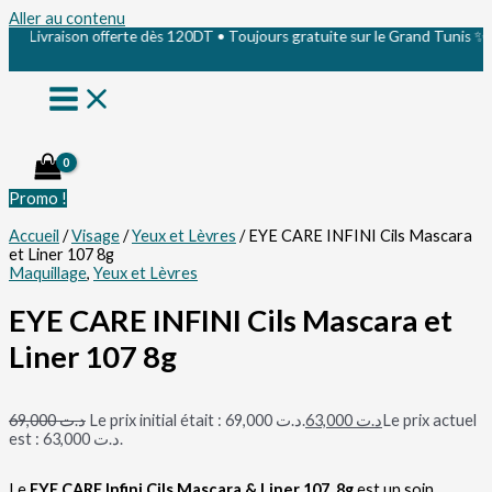
Aller au contenu
✨ Livraison offerte dès 120DT • Toujours gratuite sur le Grand Tunis ✨
Promo !
Accueil
/
Visage
/
Yeux et Lèvres
/ EYE CARE INFINI Cils Mascara
et Liner 107 8g
Maquillage
,
Yeux et Lèvres
EYE CARE INFINI Cils Mascara et
Liner 107 8g
69,000
د.ت
Le prix initial était : د.ت 69,000.
63,000
د.ت
Le prix actuel
est : د.ت 63,000.
Le
EYE CARE Infini Cils Mascara & Liner 107, 8g
est un soin