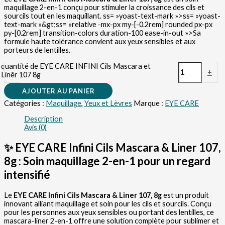
maquillage 2-en-1 conçu pour stimuler la croissance des cils et
sourcils tout en les maquillant.
ss= »yoast-text-mark »>ss= »yoast-
text-mark »&gt;ss= »relative -mx-px my-[-0.2rem] rounded px-px
py-[0.2rem] transition-colors duration-100 ease-in-out »>Sa
formule haute tolérance convient aux yeux sensibles et aux
porteurs de lentilles.
quantité de EYE CARE INFINI Cils Mascara et
-
+
Liner 107 8g
AJOUTER AU PANIER
Catégories :
Maquillage
,
Yeux et Lèvres
Marque :
EYE CARE
Description
Avis (0)
✨ EYE CARE Infini Cils Mascara & Liner 107,
8g : Soin maquillage 2-en-1 pour un regard
intensifié
Le
EYE CARE Infini Cils Mascara & Liner 107, 8g
est un produit
innovant alliant maquillage et soin pour les cils et sourcils.
Conçu
pour les personnes aux yeux sensibles ou portant des lentilles, ce
mascara-liner 2-en-1 offre une solution complète pour sublimer et