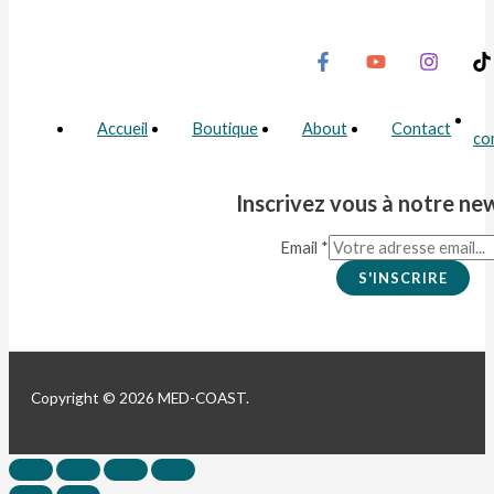
Accueil
Boutique
About
Contact
co
Inscrivez vous à notre ne
Email
*
S'INSCRIRE
Copyright © 2026 MED-COAST.