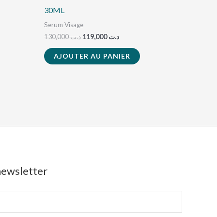
30ML
Serum Visage
130,000
د.ت
119,000
د.ت
AJOUTER AU PANIER
 newsletter