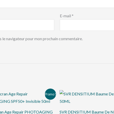
E-mail
*
s le navigateur pour mon prochain commentaire.
Le
Le
Le
Le
Promo !
prix
prix
prix
prix
initial
actuel
initial
actuel
était :
est :
était :
est :
د.ت 145,000.
د.ت 82,000.
د.ت 86,000.
ran Age Repair PHOTOAGING
SVR DENSITIUM Baume De N