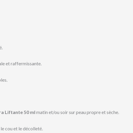
é.
le et raffermissante.
les.
ra Liftante 50 ml
matin et/ou soir sur peau propre et sèche.
e cou et le décolleté.