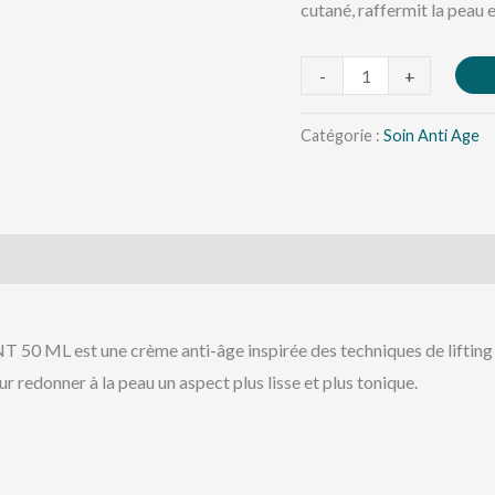
ML
cutané, raffermit la peau e
-
+
Catégorie :
Soin Anti Age
est une crème anti-âge inspirée des techniques de lifting et d
ur redonner à la peau un aspect plus lisse et plus tonique.