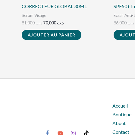
CORRECTEUR GLOBAL 30ML
SPF50+ In
Serum Visage
Ecran Anti-
81,000
د.ت
70,000
د.ت
86,000
د.ت
AJOUTER AU PANIER
AJOUT
Accueil
Boutique
About
Contact