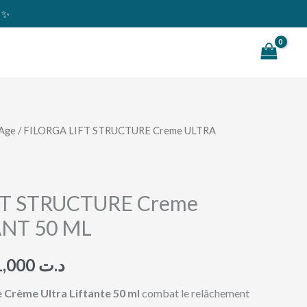
s ✨
Rechercher
 Age
/ FILORGA LIFT STRUCTURE Creme ULTRA
Le
x
prix
ial
actuel
FT STRUCTURE Creme
ANT 50 ML
t :
est :
د.ت 191,000.
د.ت 203,000.
191,000
د.ت
e Crème Ultra Liftante 50 ml
combat le relâchement