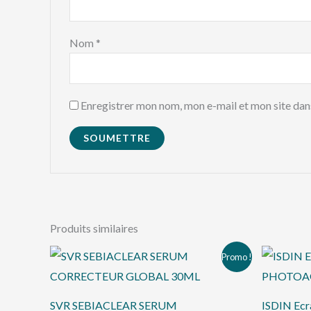
Nom
*
Enregistrer mon nom, mon e-mail et mon site dan
Produits similaires
Le
Le
Promo !
prix
prix
initial
actuel
était :
est :
د.ت 70,000.
د.ت 81,000.
SVR SEBIACLEAR SERUM
ISDIN Ec