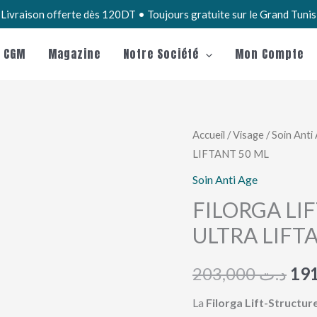
Livraison offerte dès 120DT • Toujours gratuite sur le Grand Tuni
e CGM
Magazine
Notre Société
Mon Compte
quantité
Accueil
/
Visage
/
Soin Anti
Le
LIFTANT 50 ML
de
pri
FILORGA
Soin Anti Age
LIFT
init
FILORGA LI
STRUCTURE
ULTRA LIFT
étai
Creme
ULTRA
203,000
د.ت
LIFTANT
50
La
Filorga Lift-Structur