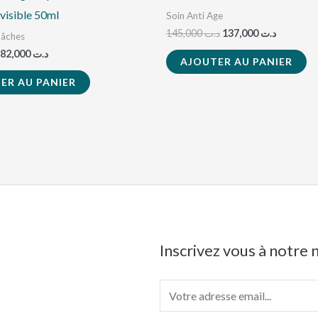
visible 50ml
Soin Anti Age
145,000
د.ت
137,000
د.ت
tâches
82,000
د.ت
AJOUTER AU PANIER
ER AU PANIER
Inscrivez vous à notre
E
m