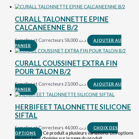
CURALL TALONNETTE EPINE
CALCANEENNE B/2
Semelles et Correcteurs
58,000
د.ت
AJOUTER AU
PANIER
CURALL COUSSINET EXTRA FIN
POUR TALON B/2
Semelles et Correcteurs
23,000
د.ت
AJOUTER AU
PANIER
HERBIFEET TALONNETTE SILICONE
SIFTAL
Semelles et Correcteurs
44,000
د.ت
CHOIX DES
Ce produit a plusieurs variations. Les options
OPTIONS
peuvent être choisies sur la page du produit