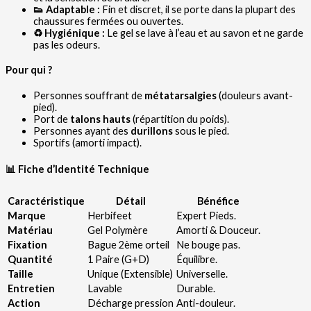
👟 Adaptable :
Fin et discret, il se porte dans la plupart des
chaussures fermées ou ouvertes.
♻️ Hygiénique :
Le gel se lave à l’eau et au savon et ne garde
pas les odeurs.
Pour qui ?
Personnes souffrant de
métatarsalgies
(douleurs avant-
pied).
Port de
talons hauts
(répartition du poids).
Personnes ayant des
durillons
sous le pied.
Sportifs (amorti impact).
📊 Fiche d’Identité Technique
Caractéristique
Détail
Bénéfice
Marque
Herbifeet
Expert Pieds.
Matériau
Gel Polymère
Amorti & Douceur.
Fixation
Bague 2ème orteil
Ne bouge pas.
Quantité
1 Paire (G+D)
Équilibre.
Taille
Unique (Extensible)
Universelle.
Entretien
Lavable
Durable.
Action
Décharge pression
Anti-douleur.