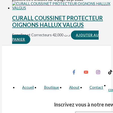
CURALL COUSSINET PROTECTEUR
OIGNONS HALLUX VALGUS
Semelles et Correcteurs
42,000
د.ت
AJOUTER AU
PANIER
Accueil
Boutique
About
Contact
co
Inscrivez vous à notre ne