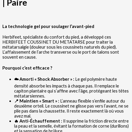
| Paire
La technologie gel pour soulager l’avant-pied
Herbifeet, spécialiste du confort du pied, a développé ces
HERBIFEET COUSSINET DU METATARSE pour traiter la
métatarsalgie (douleur sous les coussinets naturels du pied).
L’affaissement de l’arche transverse ou le port de talons sont
souvent en cause.
Pourquoi c’est efficace ?
☁️ Amorti « Shock Absorber » :
Le gel polymère haute
densité absorbe les impacts à chaque pas. Il remplace le
capiton plantaire qui s’affine avec l’âge, protégeant les têtes
métatarsiennes.
📍 Maintien « Smart » :
L’anneau flexible s’enfile autour du
deuxième orteil. Le coussinet ne glisse pas vers l’avant, ne se
plie pas dans la chaussette. Il reste exactement là où vous
avez mal.
🔥 Anti-Échauffement :
Il supprime la friction directe entre
la peau et la semelle, évitant la formation de corne (durillons)
et la sensation de brûlure.