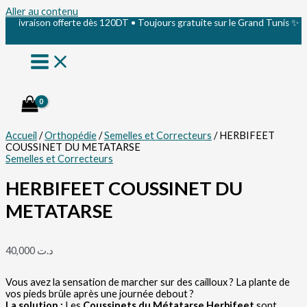
Aller au contenu
ivraison offerte dès 120DT • Toujours gratuite sur le Grand Tunis ✨
Accueil
/
Orthopédie
/
Semelles et Correcteurs
/ HERBIFEET
COUSSINET DU METATARSE
Semelles et Correcteurs
HERBIFEET COUSSINET DU
METATARSE
40,000
د.ت
Vous avez la sensation de marcher sur des cailloux ? La plante de
vos pieds brûle après une journée debout ?
La solution :
Les
Coussinets du Métatarse Herbifeet
sont