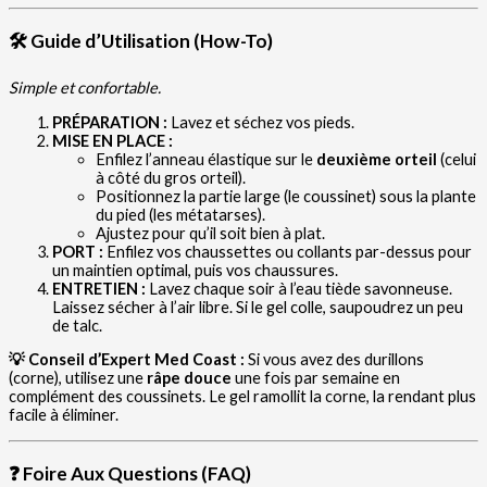
🛠️ Guide d’Utilisation (How-To)
Simple et confortable.
PRÉPARATION :
Lavez et séchez vos pieds.
MISE EN PLACE :
Enfilez l’anneau élastique sur le
deuxième orteil
(celui
à côté du gros orteil).
Positionnez la partie large (le coussinet) sous la plante
du pied (les métatarses).
Ajustez pour qu’il soit bien à plat.
PORT :
Enfilez vos chaussettes ou collants par-dessus pour
un maintien optimal, puis vos chaussures.
ENTRETIEN :
Lavez chaque soir à l’eau tiède savonneuse.
Laissez sécher à l’air libre. Si le gel colle, saupoudrez un peu
de talc.
💡 Conseil d’Expert Med Coast :
Si vous avez des durillons
(corne), utilisez une
râpe douce
une fois par semaine en
complément des coussinets. Le gel ramollit la corne, la rendant plus
facile à éliminer.
❓ Foire Aux Questions (FAQ)