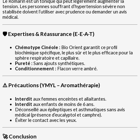
Le Romarin est un tonique qui peut légèrement augmenter la
tension. Les personnes souffrant d’hypertension sévère non
stabilisée doivent l’utiliser avec prudence ou demander un avis
médical.
🛡️ Expertises & Réassurance (E-E-A-T)
Chémotype Cinéole :
Bio Orient garantit ce profil
biochimique spécifique, le plus sûr et le plus efficace pour la
sphère respiratoire et capillaire.
Pureté :
Sans ajouts synthétiques.
Conditionnement :
Flacon verre ambré.
⚠️ Précautions (YMYL – Aromathérapie)
Interdit
aux femmes enceintes et allaitantes.
Interdit
aux enfants de moins de 6 ans.
Déconseillé aux épileptiques et asthmatiques sans avis
médical (présence d’eucalyptol et camphre).
Éviter le contact avec les yeux.
🚀 Conclusion