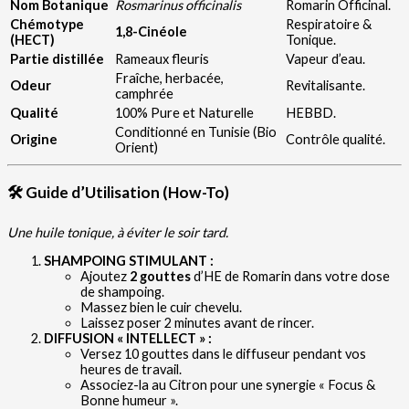
Nom Botanique
Rosmarinus officinalis
Romarin Officinal.
Chémotype
Respiratoire &
1,8-Cinéole
(HECT)
Tonique.
Partie distillée
Rameaux fleuris
Vapeur d’eau.
Fraîche, herbacée,
Odeur
Revitalisante.
camphrée
Qualité
100% Pure et Naturelle
HEBBD.
Conditionné en Tunisie (Bio
Origine
Contrôle qualité.
Orient)
🛠️ Guide d’Utilisation (How-To)
Une huile tonique, à éviter le soir tard.
SHAMPOING STIMULANT :
Ajoutez
2 gouttes
d’HE de Romarin dans votre dose
de shampoing.
Massez bien le cuir chevelu.
Laissez poser 2 minutes avant de rincer.
DIFFUSION « INTELLECT » :
Versez 10 gouttes dans le diffuseur pendant vos
heures de travail.
Associez-la au Citron pour une synergie « Focus &
Bonne humeur ».