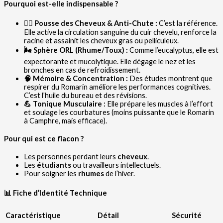
Pourquoi est-elle indispensable ?
💇‍♀️ Pousse des Cheveux & Anti-Chute :
C’est la référence.
Elle active la circulation sanguine du cuir chevelu, renforce la
racine et assainit les cheveux gras ou pelliculeux.
🌬️ Sphère ORL (Rhume/Toux) :
Comme l’eucalyptus, elle est
expectorante et mucolytique. Elle dégage le nez et les
bronches en cas de refroidissement.
🧠 Mémoire & Concentration :
Des études montrent que
respirer du Romarin améliore les performances cognitives.
C’est l’huile du bureau et des révisions.
💪 Tonique Musculaire :
Elle prépare les muscles à l’effort
et soulage les courbatures (moins puissante que le Romarin
à Camphre, mais efficace).
Pour qui est ce flacon ?
Les personnes perdant leurs
cheveux
.
Les
étudiants
ou travailleurs intellectuels.
Pour soigner les
rhumes
de l’hiver.
📊 Fiche d’Identité Technique
Caractéristique
Détail
Sécurité