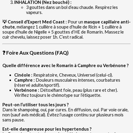
INHALATION (Nez bouché) :
3 gouttes dans un bol d’eau chaude. Respirez les
vapeurs.
💡 Conseil d’Expert Med Coast :
Pour un
masque capillaire anti-
chute
, mélangez 1 cuillère à soupe d’huile de Ricin + 1 cuillère à
soupe d’huile de Nigelle + 5 gouttes d’HE de Romarin. Massez le
cuir chevelu, laissez poser 1h. C’est radical.
❓ Foire Aux Questions (FAQ)
Quelle différence avec le Romarin à Camphre ou Verbénone ?
Cinéole :
Respiratoire, Cheveux, Universel (celui-ci).
Camphre :
Douleurs musculaires intenses, courbatures
(réservé adulte/sportif).
Verbénone :
Détoxifiant foie, peau (plus rare et cher).
Vérifiez toujours le chémotype sur l’étiquette.
Peut-on l’utiliser tous les jours ?
Dans le shampoing, oui, par cures. En diffusion, oui. Par voie orale,
non (sauf avis médical). Évitez l’usage continu sur plusieurs mois
sans pause.
Est-elle dangereuse pour les hypertendus ?