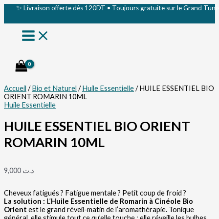
Aller
quantité
✨ Livraison offerte dès 120DT • Toujours gratuite sur le Grand Tunis ✨
au
de
contenu
HUILE
ESSENTIEL
BIO
ORIENT
ROMARIN
10ML
Accueil
/
Bio et Naturel
/
Huile Essentielle
/ HUILE ESSENTIEL BIO
ORIENT ROMARIN 10ML
Huile Essentielle
HUILE ESSENTIEL BIO ORIENT
ROMARIN 10ML
9,000
د.ت
Cheveux fatigués ? Fatigue mentale ? Petit coup de froid ?
La solution :
L’
Huile Essentielle de Romarin à Cinéole Bio
Orient
est le grand réveil-matin de l’aromathérapie. Tonique
général, elle stimule tout ce qu’elle touche : elle réveille les bulbes