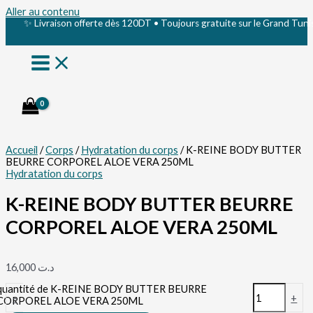
Aller au contenu
✨ Livraison offerte dès 120DT • Toujours gratuite sur le Grand Tunis 
Accueil
/
Corps
/
Hydratation du corps
/ K-REINE BODY BUTTER
BEURRE CORPOREL ALOE VERA 250ML
Hydratation du corps
K-REINE BODY BUTTER BEURRE
CORPOREL ALOE VERA 250ML
16,000
د.ت
quantité de K-REINE BODY BUTTER BEURRE
-
+
CORPOREL ALOE VERA 250ML