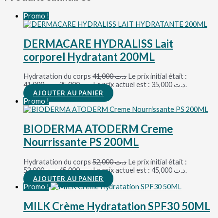
Promo !
DERMACARE HYDRALISS Lait
corporel Hydratant 200ML
Hydratation du corps
41,000
د.ت
Le prix initial était :
د.ت 41,000.
35,000
د.ت
Le prix actuel est : د.ت 35,000.
AJOUTER AU PANIER
Promo !
BIODERMA ATODERM Creme
Nourrissante PS 200ML
Hydratation du corps
52,000
د.ت
Le prix initial était :
د.ت 52,000.
45,000
د.ت
Le prix actuel est : د.ت 45,000.
AJOUTER AU PANIER
Promo !
MILK Crème Hydratation SPF30 50ML