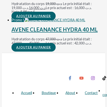
Hydratation du corps
19,000
د.ت
Le prix initial était :
د.ت 19,000.
16,000
د.ت
Le prix actuel est : د.ت 16,000.
Note
5.00
sur 5
AJOUTER AU PANIER
Promo !
AVENE CLEANANCE HYDRA 40 ML
Hydratation du corps
47,000
د.ت
Le prix initial était :
د.ت 47,000.
42,000
د.ت
Le prix actuel est : د.ت 42,000.
AJOUTER AU PANIER
Accueil
Boutique
About
Contact
co