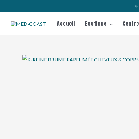
Aller
✨ 
au
contenu
Accueil
Boutique
Centr