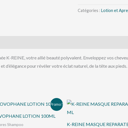
SECRET
D'AMOUR
Catégories :
Lotion et Apr
230ML
 K-REINE, votre allié beauté polyvalent. Enveloppez vos cheveux e
 et d’élégance pour révéler votre éclat naturel, de la tête aux pieds.
Le
Le
Promo !
prix
prix
initial
actuel
VOPHANE LOTION 100ML
était :
est :
د.ت 72,000.
د.ت 75,000.
K-REINE MASQUE REPARATE
Apres Shampoo