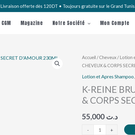
Livraison offerte dès 120DT • Toujours gratuite sur le Grand Tuni
e CGM
Magazine
Notre Société
Mon Compte
quantité
Accueil
/
Cheveux
/
Lotion 
CHEVEUX & CORPS SECR
de
K-
Lotion et Apres Shampoo
REINE
K-REINE B
BRUME
& CORPS SE
PARFUMÉE
CHEVEUX
55,000
د.ت
&
CORPS
-
+