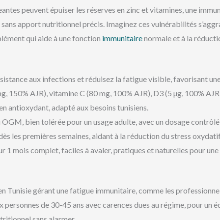
eantes peuvent épuiser les réserves en zinc et vitamines, une immuni
 sans apport nutritionnel précis. Imaginez ces vulnérabilités s’aggr
lément qui aide à une fonction
immunitaire
normale et à la réducti
sistance aux infections et réduisez la fatigue visible, favorisant u
5 mg, 150% AJR), vitamine C (80 mg, 100% AJR), D3 (5 µg, 100% AJR
tien antioxydant, adapté aux besoins tunisiens.
i OGM, bien tolérée pour un usage adulte, avec un dosage contrôlé 
dès les premières semaines, aidant à la réduction du stress oxydatif
ur 1 mois complet, faciles à avaler, pratiques et naturelles pour u
en Tunisie gérant une fatigue immunitaire, comme les professionne
ux personnes de 30-45 ans avec carences dues au régime, pour un équ
utritionnel sans alarmer.