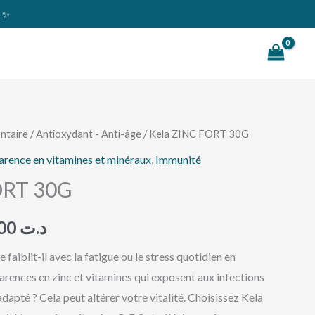
s ✨
Rechercher
ntaire
/
Antioxydant - Anti-âge
/ Kela ZINC FORT 30G
Le
arence en vitamines et minéraux
,
Immunité
prix
ORT 30G
l
actuel
29,000
د.ت
:
est :
faiblit-il avec la fatigue ou le stress quotidien en
د.ت 29,000.
د.ت 31,000.
arences en zinc et vitamines qui exposent aux infections
dapté ? Cela peut altérer votre vitalité. Choisissez Kela