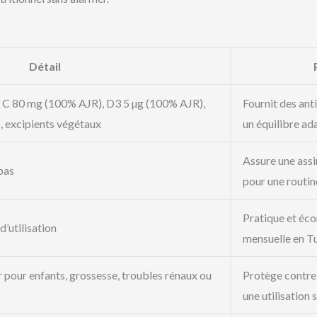
Détail
t C 80 mg (100% AJR), D3 5 µg (100% AJR),
Fournit des ant
, excipients végétaux
un équilibre ad
Assure une assi
epas
pour une routin
Pratique et éco
d’utilisation
mensuelle en Tu
 pour enfants, grossesse, troubles rénaux ou
Protège contre 
une utilisation 