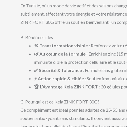
En Tunisie, où un mode de vie actif et des saisons chang
subtilement, affectant votre énergie et votre résistance
ZINK FORT 30G offre un soutien bienveillant : un comp
B. Bénéfices clés
🎯 Transformation visible
: Renforcez votre ré
🌿 Au cœur de la formule
: Enrichi en zinc (1
immunité cible la protection cellulaire et le sou
✅ Sécurité & tolérance
: Formule sans gluten n
⚡ Action rapide & ciblée
: Soutien immunitaire 
🏆 L’Avantage Kela ZINK FORT
: 30 gélules po
C. Pour qui est ce Kela ZINK FORT 30G?
Ce complément est idéal pour les adultes de 25-55 ans 
soutien antioxydant sans stimulants. Il convient aussi a
leur protection cellulaire face à l’âge, il offre un appui n