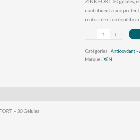
ZINK FORT 30 gélules, enr
contribuent à une protecti
renforcée et un équilibre 
-
+
Catégories :
Antioxydant - 
Marque :
XEN
 FORT – 30 Gélules