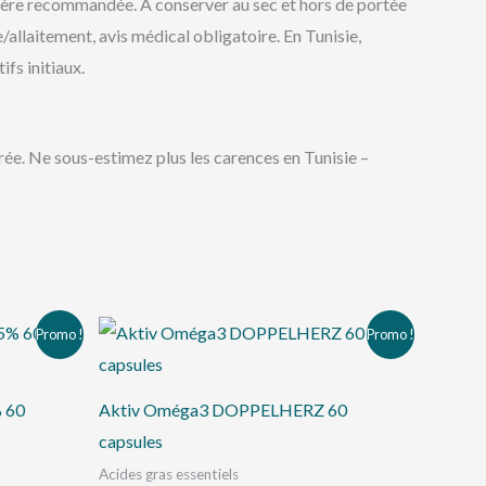
alière recommandée. À conserver au sec et hors de portée
llaitement, avis médical obligatoire. En Tunisie,
fs initiaux.
ée. Ne sous-estimez plus les carences en Tunisie –
Le
Le
Promo !
Promo !
prix
prix
initial
actuel
était :
est :
د.ت 51,000.
د.ت 56,000.
 60
Aktiv Oméga3 DOPPELHERZ 60
capsules
Acides gras essentiels