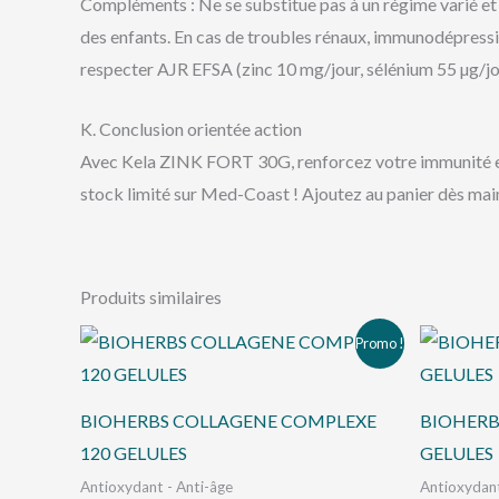
Compléments : Ne se substitue pas à un régime varié et 
des enfants. En cas de troubles rénaux, immunodépressi
respecter AJR EFSA (zinc 10 mg/jour, sélénium 55 µg/jour)
K. Conclusion orientée action
Avec Kela ZINK FORT 30G, renforcez votre immunité et p
stock limité sur Med-Coast ! Ajoutez au panier dès main
Produits similaires
Le
Le
Promo !
prix
prix
initial
actuel
était :
est :
د.ت 60,000.
د.ت 65,000.
BIOHERBS COLLAGENE COMPLEXE
BIOHERB
120 GELULES
GELULES
Antioxydant - Anti-âge
Antioxydant