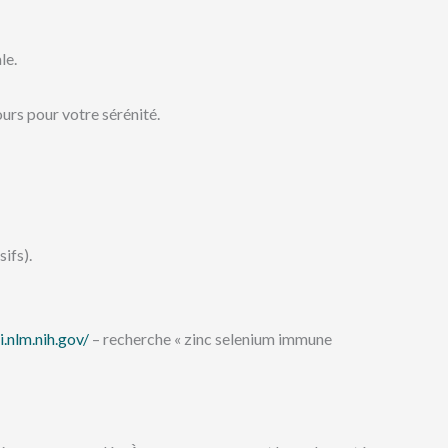
le.
ours pour votre sérénité.
ifs).
.nlm.nih.gov/
– recherche « zinc selenium immune