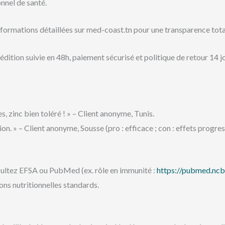
onnel de santé.
nformations détaillées sur med-coast.tn pour une transparence tota
pédition suivie en 48h, paiement sécurisé et politique de retour 14 j
 zinc bien toléré ! » – Client anonyme, Tunis.
. » – Client anonyme, Sousse (pro : efficace ; con : effets progress
onsultez EFSA ou PubMed (ex. rôle en immunité :
https://pubmed.ncbi
ons nutritionnelles standards.