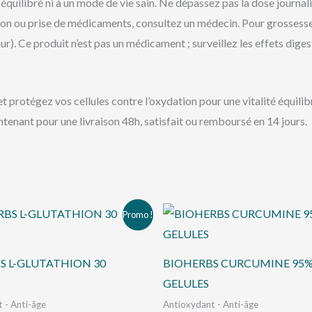
équilibré ni à un mode de vie sain. Ne dépassez pas la dose journ
on ou prise de médicaments, consultez un médecin. Pour grossesse/a
. Ce produit n’est pas un médicament ; surveillez les effets digesti
rotégez vos cellules contre l’oxydation pour une vitalité équilibr
tenant pour une livraison 48h, satisfait ou remboursé en 14 jours.
Le
Le
Le
Le
Promo !
prix
prix
prix
prix
initial
actuel
initial
actuel
était :
est :
était :
est :
د.ت 41,000.
د.ت 46,000.
د.ت 48,000.
د.ت 51,000.
S L-GLUTATHION 30
BIOHERBS CURCUMINE 95%
GELULES
 - Anti-âge
Antioxydant - Anti-âge