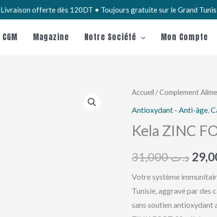
Livraison offerte dès 120DT • Toujours gratuite sur le Grand Tuni
e CGM
Magazine
Notre Société
Mon Compte
quantité
Accueil
/
Complement Alime
Le
de
Antioxydant - Anti-âge
,
C
prix
Kela
Kela ZINC F
ZINC
initia
FORT
31,000
د.ت
était 
30G
Votre système immunitaire 
Tunisie, aggravé par des c
sans soutien antioxydant a