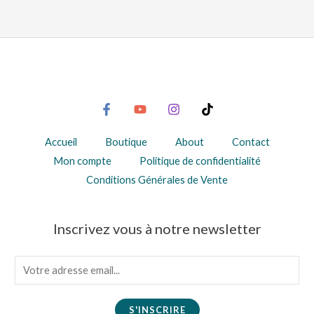
Accueil
Boutique
About
Contact
Mon compte
Politique de confidentialité
Conditions Générales de Vente
Inscrivez vous à notre newsletter
E
m
a
S'INSCRIRE