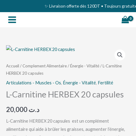
Aller
✨ Livraison offerte dès 120DT • Toujours gratuite 
au
contenu
quantité
de
L-
Accueil
/
Complement Alimentaire
/
Énergie - Vitalité
/ L-Carnitine
HERBEX 20 capsules
Carnitine
HERBEX
Articulations - Muscles - Os
,
Énergie - Vitalité
,
Fertilité
20
L-Carnitine HERBEX 20 capsules
capsules
20,000
د.ت
L-Carnitine HERBEX 20 capsules est un complément
alimentaire qui aide à brûler les graisses, augmenter l’énergie,