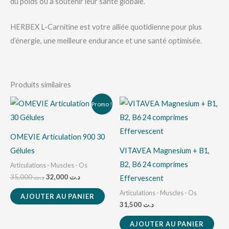
du poids ou à soutenir leur santé globale.
HERBEX L-Carnitine est votre alliée quotidienne pour plus
d’énergie, une meilleure endurance et une santé optimisée.
Produits similaires
Le
Le
Promo !
prix
prix
initial
actuel
était :
est :
د.ت 32,000.
د.ت 35,000.
OMEVIE Articulation 900 30
Gélules
VITAVEA Magnesium + B1,
B2, B6 24 comprimes
Articulations - Muscles - Os
35,000
د.ت
32,000
د.ت
Effervescent
Articulations - Muscles - Os
AJOUTER AU PANIER
31,500
د.ت
AJOUTER AU PANIER