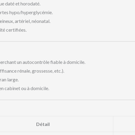
que daté et horodaté.
lertes hypo/hyperglycémie.
veineux, artériel, néonatal.
ité certifiées.
herchant un autocontrôle fiable à domicile.
fisance rénale, grossesse, etc.).
ran large.
n cabinet ou à domicile.
Détail