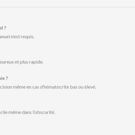
l ?
nuel n’est requis.
oureux et plus rapide.
ie ?
récision même en cas d’hématocrite bas ou élevé.
facile même dans l’obscurité.