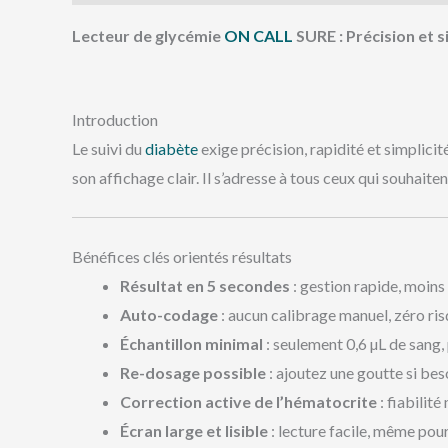
Lecteur de glycémie
ON CALL
SURE : Précision et s
Introduction
Le suivi du
diabète
exige précision, rapidité et simplic
son affichage clair. Il s’adresse à tous ceux qui souhai
Bénéfices clés orientés résultats
Résultat en 5 secondes
: gestion rapide, moins 
Auto-codage
: aucun calibrage manuel, zéro ris
Échantillon minimal
: seulement 0,6 µL de sang
Re-dosage possible
: ajoutez une goutte si bes
Correction active de l’hématocrite
: fiabilit
Écran large et lisible
: lecture facile, même pour