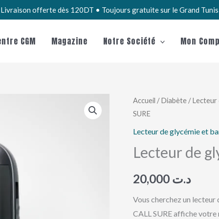
Livraison offerte dès 120DT • Toujours gratuite sur le Grand Tuni
entre CGM
Magazine
Notre Société
Mon Comp
quantité
Accueil
/
Diabète
/
Lecteur 
SURE
de
Lecteur
Lecteur de glycémie et ba
de
Lecteur de 
glycémie
ON
20,000
د.ت
CALL
Vous cherchez un lecteur d
SURE
CALL SURE affiche votre r