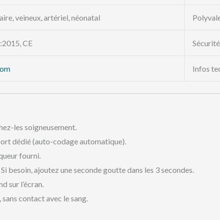
aire, veineux, artériel, néonatal
Polyval
:2015, CE
Sécurit
com
Infos te
échez-les soigneusement.
ort dédié (auto-codage automatique).
queur fourni.
. Si besoin, ajoutez une seconde goutte dans les 3 secondes.
d sur l’écran.
, sans contact avec le sang.