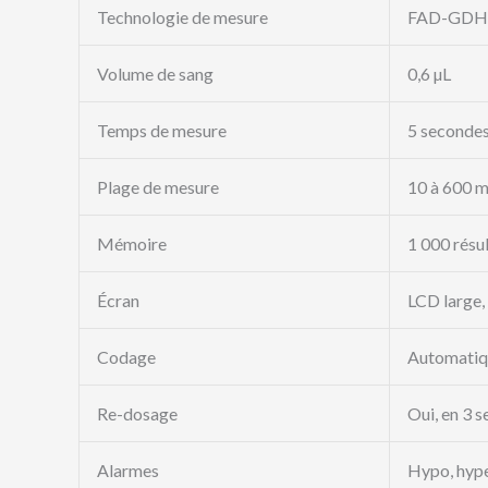
Technologie de mesure
FAD-GDH, 
Volume de sang
0,6 µL
Temps de mesure
5 seconde
Plage de mesure
10 à 600 m
Mémoire
1 000 résu
Écran
LCD large,
Codage
Automatiq
Re-dosage
Oui, en 3 
Alarmes
Hypo, hype