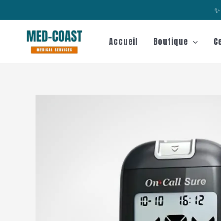
Aller
✨ 
au
contenu
Accueil
Boutique
C