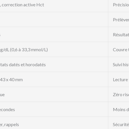
correction active Hct
Précision
Prélève
s
Résultat
g/dL (0,6 à 33,3 mmol/L)
Couvre t
ltats datés et horodatés
Suivi hi
 43 x 40 mm
Lecture 
ue
Zéro ris
secondes
Moins d
r, rappels
Sécurité