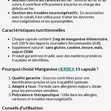
Soutien contre les carences en fer
: Associé au fer et au
cuivre, il contribue efficacement à la prise en charge des
déficits en fer.
Gestion des troubles neurovégétatifs
: En association
avec le cobalt, il est utilisé pour traiter les dystonies
neurovégétatives et les spasmophilies.
Caractéristiques nutritionnelles
Chaque capsule contient
2 mg de manganèse élémentaire
,
soit 100 % des Apports Journaliers Recommandés (AJR).
Supplément naturel :
sans gluten, caséine, levure, maïs,
soja ni OGM
.
Produit garanti non irradié, avec des matières premières
traçables et identifiées.
Pourquoi choisir Manganèse
HERBEX
15 capsule ?
Qualité garantie
: Sources contrôlées pour une
identification précise et une traçabilité optimale.
Adapté à tous
: Formule sans allergènes majeurs, idéale
pour les personnes sensibles.
Polyvalence thérapeutique
: Utile dans les allergies,
carences et troubles neurovégétatifs.
Conseils d’utilisation