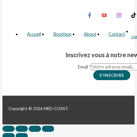
Accueil
Boutique
About
Contact
co
Inscrivez vous à notre ne
Email
*
S'INSCRIRE
Copyright © 2026 MED-COAST.