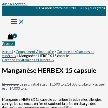
Aller au contenu
✨ Livraison offerte dès 120DT • Toujours gratuite s
Promo !
Accueil
/
Complement Alimentaire
/
Carence en vitamines et
minéraux
/ Manganèse HERBEX 15 capsule
Carence en vitamines et minéraux
Manganèse HERBEX 15 capsule
15,500
د.ت
Le prix initial était : د.ت 15,500.
14,000
د.ت
Le prix actuel
est : د.ت 14,000.
Manganèse HERBEX 15 capsule contribue à réduire les allergies,
corrige les carences en fer et soutient la prise en charge des
dystonies neurovégétatives et spasmophilies.