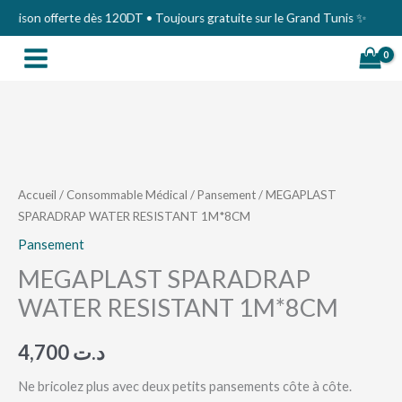
Aller
aison offerte dès 120DT • Toujours gratuite sur le Grand Tunis ✨
au
contenu
quantité
de
MEGAPLAST
Accueil
/
Consommable Médical
/
Pansement
/ MEGAPLAST
SPARADRAP WATER RESISTANT 1M*8CM
SPARADRAP
WATER
Pansement
RESISTANT
MEGAPLAST SPARADRAP
1M*8CM
WATER RESISTANT 1M*8CM
4,700
د.ت
Ne bricolez plus avec deux petits pansements côte à côte.