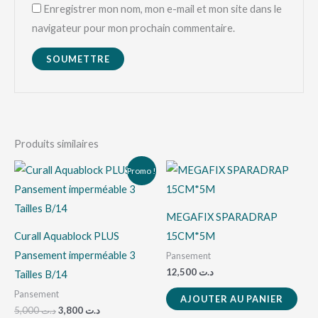
Enregistrer mon nom, mon e-mail et mon site dans le
navigateur pour mon prochain commentaire.
Produits similaires
Le
Le
Promo !
prix
prix
initial
actuel
était :
est :
د.ت 3,800.
د.ت 5,000.
MEGAFIX SPARADRAP
Curall Aquablock PLUS
15CM*5M
Pansement imperméable 3
Pansement
12,500
د.ت
Tailles B/14
Pansement
AJOUTER AU PANIER
5,000
د.ت
3,800
د.ت