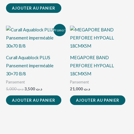
AJOUTER AU PANIER
Le
Le
Promo !
prix
prix
initial
actuel
était :
est :
د.ت 3,500.
د.ت 5,000.
Curall Aquablock PLUS
MEGAPORE BAND
Pansement imperméable
PERFOREE HYPOALL
30×70 B/8
18CMX5M
Pansement
Pansement
5,000
د.ت
3,500
د.ت
21,000
د.ت
AJOUTER AU PANIER
AJOUTER AU PANIER