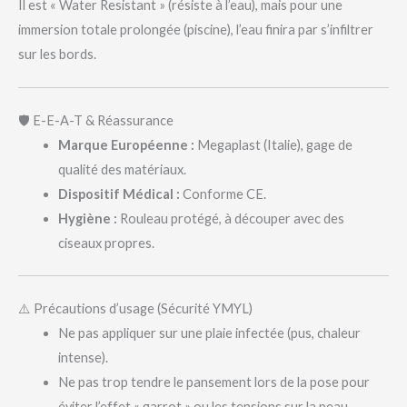
Il est « Water Resistant » (résiste à l’eau), mais pour une
immersion totale prolongée (piscine), l’eau finira par s’infiltrer
sur les bords.
🛡️ E-E-A-T & Réassurance
Marque Européenne :
Megaplast (Italie), gage de
qualité des matériaux.
Dispositif Médical :
Conforme CE.
Hygiène :
Rouleau protégé, à découper avec des
ciseaux propres.
⚠️ Précautions d’usage (Sécurité YMYL)
Ne pas appliquer sur une plaie infectée (pus, chaleur
intense).
Ne pas trop tendre le pansement lors de la pose pour
éviter l’effet « garrot » ou les tensions sur la peau