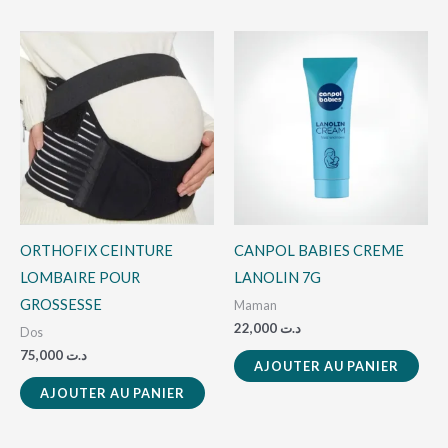
produit
ORTHOFIX CEINTURE
CANPOL BABIES CREME
LOMBAIRE POUR
LANOLIN 7G
GROSSESSE
Maman
22,000
د.ت
Dos
75,000
د.ت
AJOUTER AU PANIER
AJOUTER AU PANIER