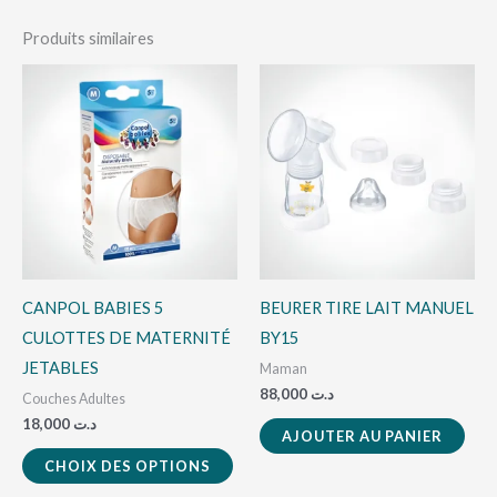
Produits similaires
Ce
produit
a
plusieurs
variations.
Les
options
peuvent
CANPOL BABIES 5
BEURER TIRE LAIT MANUEL
être
CULOTTES DE MATERNITÉ
BY15
choisies
JETABLES
Maman
sur
88,000
د.ت
Couches Adultes
la
18,000
د.ت
AJOUTER AU PANIER
page
CHOIX DES OPTIONS
du