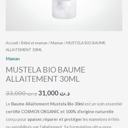
Accueil
/
Bébé et maman
/
Maman
/ MUSTELA BIO BAUME
ALLAITEMENT 30ML
Maman
MUSTELA BIO BAUME
ALLAITEMENT 30ML
33,000
د.ت
31,000
د.ت
Le
Baume Allaitement Mustela Bio 30ml
est un soin essentiel
certifié COSMOS ORGANIC et 100% d’origine naturelle
conçu pour
apaiser, réparer et protéger
les mamelons irrités
ou sensibilisés par l’allaitement. Sa formulation ultra-pure