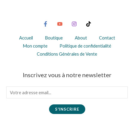
produit
Accueil
Boutique
About
Contact
Mon compte
Politique de confidentialité
Conditions Générales de Vente
Inscrivez vous à notre newsletter
E
m
a
S'INSCRIRE
i
l
*