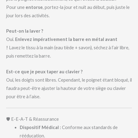
Pour une
entorse
, portez-la jour et nuit au début, puis juste le
jour lors des activités.
Peut-on la laver ?
Oui.
Enlevez impérativement la barre en métal avant
!
Lavez le tissu à la main (eau tiède + savon), séchez à l’air libre,
puis remettez la barre.
Est-ce que je peux taper au clavier ?
Oui, les doigts sont libres. Cependant, le poignet étant bloqué, il
faudra peut-être ajuster la hauteur de votre siège ou clavier
pour être à l’aise.
🛡️ E-E-A-T & Réassurance
Dispositif Médical :
Conforme aux standards de
rééducation.