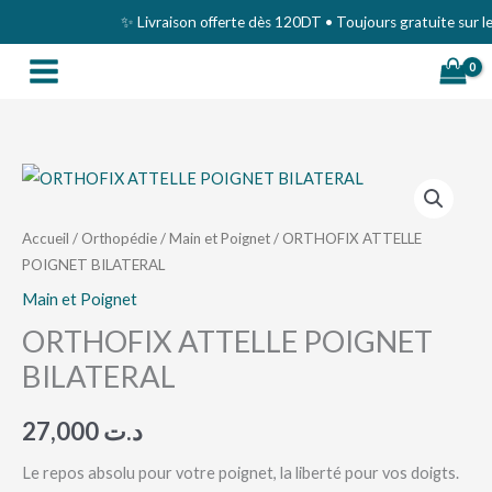
Aller
✨ Livraison offerte dès 120DT • Toujours gratuite sur le G
au
contenu
quantité
de
ORTHOFIX
Accueil
/
Orthopédie
/
Main et Poignet
/ ORTHOFIX ATTELLE
POIGNET BILATERAL
ATTELLE
POIGNET
Main et Poignet
BILATERAL
ORTHOFIX ATTELLE POIGNET
BILATERAL
27,000
د.ت
Le repos absolu pour votre poignet, la liberté pour vos doigts.