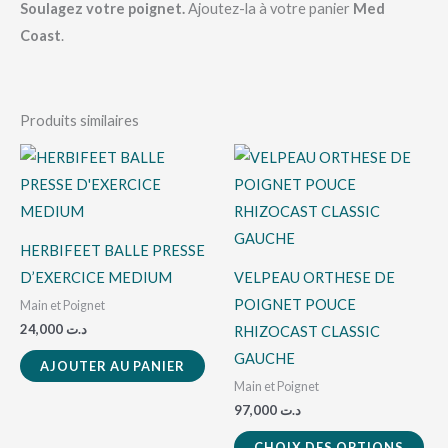
Soulagez votre poignet.
Ajoutez-la à votre panier
Med
Coast
.
Produits similaires
Ce
pro
a
plu
HERBIFEET BALLE PRESSE
vari
D’EXERCICE MEDIUM
VELPEAU ORTHESE DE
Les
POIGNET POUCE
Main et Poignet
opt
24,000
د.ت
RHIZOCAST CLASSIC
peu
GAUCHE
AJOUTER AU PANIER
êtr
Main et Poignet
cho
97,000
د.ت
sur
CHOIX DES OPTIONS