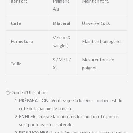
Renfort
Palmaire
Maintien fort.
Alu
Côté
Bilatéral
Universel G/D.
Velcro (3
Fermeture
Maintien homogène.
sangles)
S / M / L /
Mesurer tour de
Taille
XL
poignet.
🖐️ Guide d’Utilisation
PRÉPARATION :
Vérifiez que la baleine courbée est du
côté de la paume de la main.
ENFILER :
Glissez la main dans le manchon. Le pouce
sort par l’ouverture latérale.
POSITIONNER :
La baleine doit suivre le creux de la main