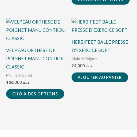
la
pag
du
Ce
pro
produit
a
HERBIFEET BALLE PRESSE
plusieurs
VELPEAU ORTHESE DE
D’EXERCICE SOFT
variations.
POIGNET MANU CONTROL
Main et Poignet
Les
24,000
د.ت
CLASSIC
options
Main et Poignet
AJOUTER AU PANIER
peuvent
106,000
د.ت
être
CHOIX DES OPTIONS
choisies
sur
la
page
du