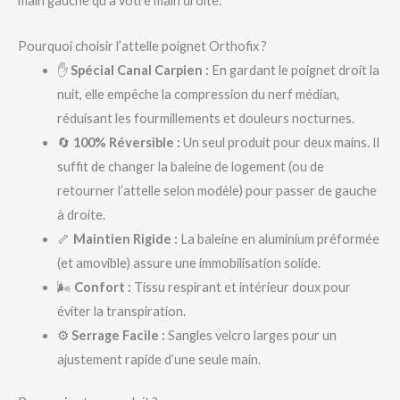
main gauche qu’à votre main droite.
Pourquoi choisir l’attelle poignet Orthofix ?
✋
Spécial Canal Carpien :
En gardant le poignet droit la
nuit, elle empêche la compression du nerf médian,
réduisant les fourmillements et douleurs nocturnes.
🔄
100% Réversible :
Un seul produit pour deux mains. Il
suffit de changer la baleine de logement (ou de
retourner l’attelle selon modèle) pour passer de gauche
à droite.
🦴
Maintien Rigide :
La baleine en aluminium préformée
(et amovible) assure une immobilisation solide.
🌬️
Confort :
Tissu respirant et intérieur doux pour
éviter la transpiration.
⚙️
Serrage Facile :
Sangles velcro larges pour un
ajustement rapide d’une seule main.