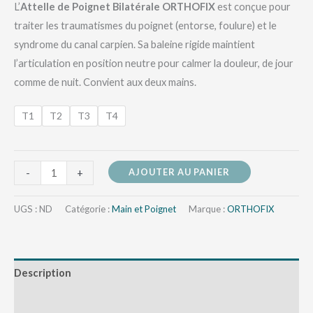
L’
Attelle de Poignet Bilatérale ORTHOFIX
est conçue pour
traiter les traumatismes du poignet (entorse, foulure) et le
syndrome du canal carpien. Sa baleine rigide maintient
l’articulation en position neutre pour calmer la douleur, de jour
comme de nuit. Convient aux deux mains.
T1
T2
T3
T4
AJOUTER AU PANIER
-
+
UGS :
ND
Catégorie :
Main et Poignet
Marque :
ORTHOFIX
Description
Informations complémentaires