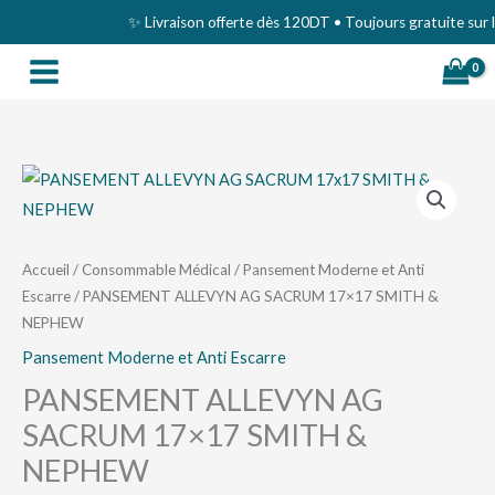
Aller
✨ Livraison offerte dès 120DT • Toujours gratuite sur le 
au
contenu
quantité
Plage
de
de
PANSEMENT
ALLEVYN
prix :
Accueil
/
Consommable Médical
/
Pansement Moderne et Anti
Escarre
/ PANSEMENT ALLEVYN AG SACRUM 17×17 SMITH &
AG
د.ت 80,000
NEPHEW
SACRUM
à
17x17
Pansement Moderne et Anti Escarre
SMITH
PANSEMENT ALLEVYN AG
د.ت 750,000
&
SACRUM 17×17 SMITH &
NEPHEW
NEPHEW