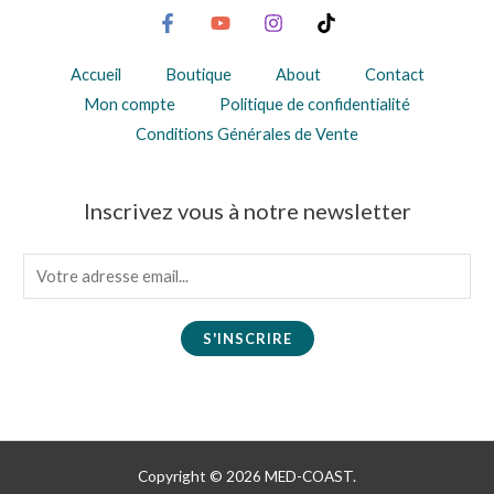
Accueil
Boutique
About
Contact
Mon compte
Politique de confidentialité
Conditions Générales de Vente
Inscrivez vous à notre newsletter
E
m
a
S'INSCRIRE
i
l
*
Copyright © 2026 MED-COAST.