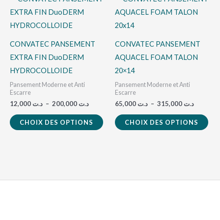
de
de
produit
pro
la
prix :
prix :
د.ت 65,000
د.ت 12,000
a
a
pag
à
à
3
د.ت 200,000
plusieurs
plu
du
CONVATEC PANSEMENT
CONVATEC PANSEMENT
variations.
vari
pro
EXTRA FIN DuoDERM
AQUACEL FOAM TALON
Les
Les
HYDROCOLLOIDE
20×14
options
opt
Pansement Moderne et Anti
Pansement Moderne et Anti
peuvent
peu
Escarre
Escarre
12,000
د.ت
–
200,000
د.ت
65,000
د.ت
–
315,000
د.ت
être
êtr
choisies
cho
CHOIX DES OPTIONS
CHOIX DES OPTIONS
sur
sur
la
la
page
pag
du
du
produit
pro