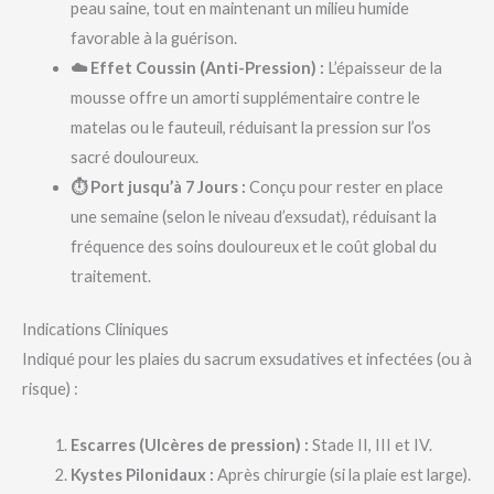
peau saine, tout en maintenant un milieu humide
favorable à la guérison.
☁️ Effet Coussin (Anti-Pression) :
L’épaisseur de la
mousse offre un amorti supplémentaire contre le
matelas ou le fauteuil, réduisant la pression sur l’os
sacré douloureux.
⏱️ Port jusqu’à 7 Jours :
Conçu pour rester en place
une semaine (selon le niveau d’exsudat), réduisant la
fréquence des soins douloureux et le coût global du
traitement.
Indications Cliniques
Indiqué pour les plaies du sacrum exsudatives et infectées (ou à
risque) :
Escarres (Ulcères de pression) :
Stade II, III et IV.
Kystes Pilonidaux :
Après chirurgie (si la plaie est large).