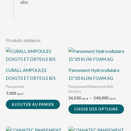
dos.
Produits similaires
Plage
Ce
de
pro
prix :
د.ت 36,500
a
à
CURALL AMPOULES
Pansement Hydrocellulaire
3
plu
DOIGTS ET ORTEILS B/5
15*20 KLINI FOAM AG
vari
Pansement
Pansement Moderne et Anti
Les
Escarre
7,000
د.ت
36,500
د.ت
–
340,000
د.ت
opt
AJOUTER AU PANIER
peu
CHOIX DES OPTIONS
êtr
cho
Plage
Plage
Ce
Ce
sur