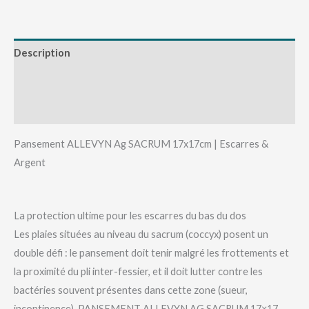
Description
Informations complémentaires
Avis (0)
Pansement ALLEVYN Ag SACRUM 17x17cm | Escarres &
Argent
La protection ultime pour les escarres du bas du dos
Les plaies situées au niveau du sacrum (coccyx) posent un
double défi : le pansement doit tenir malgré les frottements et
la proximité du pli inter-fessier, et il doit lutter contre les
bactéries souvent présentes dans cette zone (sueur,
incontinence). PANSEMENT ALLEVYN AG SACRUM 17×17