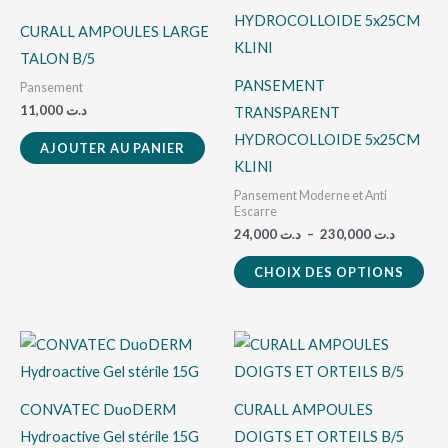
د.ت 24,000
a
à
CURALL AMPOULES LARGE
2
plu
TALON B/5
vari
PANSEMENT
Pansement
Les
11,000
د.ت
TRANSPARENT
opt
HYDROCOLLOIDE 5x25CM
AJOUTER AU PANIER
peu
KLINI
êtr
Pansement Moderne et Anti
cho
Escarre
24,000
د.ت
–
230,000
د.ت
sur
la
CHOIX DES OPTIONS
pag
du
pro
CONVATEC DuoDERM
CURALL AMPOULES
Hydroactive Gel stérile 15G
DOIGTS ET ORTEILS B/5