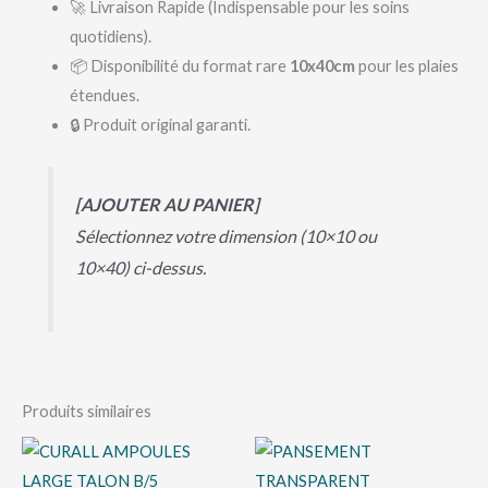
🚀 Livraison Rapide (Indispensable pour les soins
quotidiens).
📦 Disponibilité du format rare
10x40cm
pour les plaies
étendues.
🔒 Produit original garanti.
[AJOUTER AU PANIER]
Sélectionnez votre dimension (10×10 ou
10×40) ci-dessus.
Produits similaires
Plage
Ce
de
pro
prix :