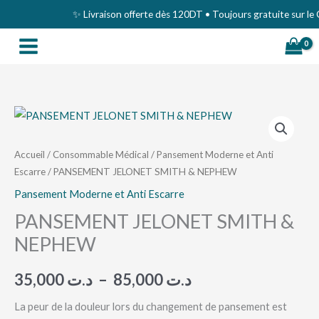
Aller
✨ Livraison offerte dès 120DT • Toujours gratuite sur le Gr
au
contenu
quantité
Plage
de
de
PANSEMENT
Accueil
/
Consommable Médical
/
Pansement Moderne et Anti
Escarre
/ PANSEMENT JELONET SMITH & NEPHEW
JELONET
prix :
SMITH
Pansement Moderne et Anti Escarre
د.ت 35,000
&
PANSEMENT JELONET SMITH &
à
NEPHEW
NEPHEW
د.ت 85,000
35,000
د.ت
–
85,000
د.ت
La peur de la douleur lors du changement de pansement est