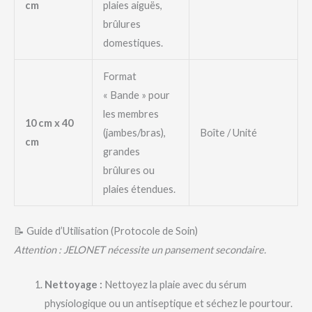
cm
plaies aiguës,
brûlures
domestiques.
Format
« Bande » pour
les membres
10 cm x 40
(jambes/bras),
Boîte / Unité
cm
grandes
brûlures ou
plaies étendues.
📝 Guide d’Utilisation (Protocole de Soin)
Attention : JELONET nécessite un pansement secondaire.
Nettoyage :
Nettoyez la plaie avec du sérum
physiologique ou un antiseptique et séchez le pourtour.