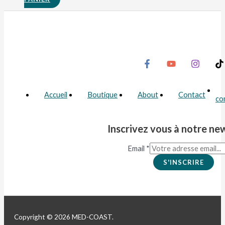
Accueil
Boutique
About
Contact
co
Inscrivez vous à notre ne
Email
*
S'INSCRIRE
Copyright © 2026 MED-COAST.