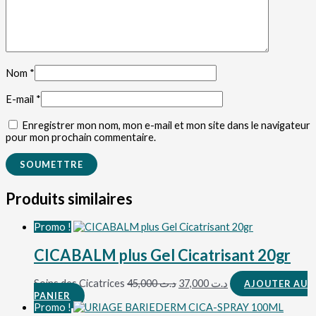
Nom
*
E-mail
*
Enregistrer mon nom, mon e-mail et mon site dans le navigateur
pour mon prochain commentaire.
Produits similaires
Promo !
CICABALM plus Gel Cicatrisant 20gr
Soins des Cicatrices
45,000
د.ت
37,000
د.ت
AJOUTER AU
PANIER
Promo !