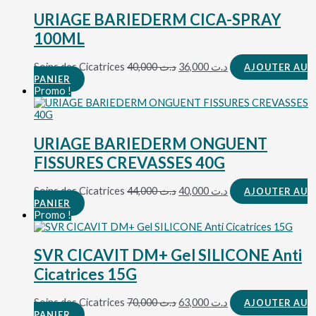
URIAGE BARIEDERM CICA-SPRAY
100ML
Soins des Cicatrices
40,000
د.ت
36,000
د.ت
AJOUTER AU
PANIER
Promo !
URIAGE BARIEDERM ONGUENT
FISSURES CREVASSES 40G
Soins des Cicatrices
44,000
د.ت
40,000
د.ت
AJOUTER AU
PANIER
Promo !
SVR CICAVIT DM+ Gel SILICONE Anti
Cicatrices 15G
Soins des Cicatrices
70,000
د.ت
63,000
د.ت
AJOUTER AU
PANIER