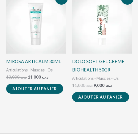
prix
prix
prix
prix
initial
actuel
initial
actuel
était :
est :
était :
est :
د.ت 9,000.
د.ت 11,000.
د.ت 11,000.
د.ت 13,000.
MIROSA ARTICALM 30ML
DOLO SOFT GEL CREME
BIOHEALTH 50GR
Articulations - Muscles - Os
13,000
د.ت
11,000
د.ت
Articulations - Muscles - Os
11,000
د.ت
9,000
د.ت
AJOUTER AU PANIER
AJOUTER AU PANIER