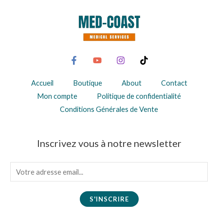
Accueil
Boutique
About
Contact
Mon compte
Politique de confidentialité
Conditions Générales de Vente
Inscrivez vous à notre newsletter
E
m
a
S'INSCRIRE
i