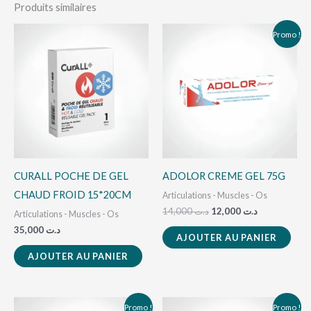
Produits similaires
Le
Le
Promo !
prix
prix
initial
actuel
était :
est :
د.ت 12,000.
د.ت 14,000.
CURALL POCHE DE GEL
ADOLOR CREME GEL 75G
CHAUD FROID 15*20CM
Articulations - Muscles - Os
14,000
د.ت
12,000
د.ت
Articulations - Muscles - Os
35,000
د.ت
AJOUTER AU PANIER
AJOUTER AU PANIER
Le
Le
Le
Le
Promo !
Promo !