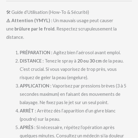
🛠️ Guide d’Utilisation (How-To & Sécurité)
⚠️ Attention (YMYL) :
Un mauvais usage peut causer
une
brûlure par le froid
. Respectez scrupuleusement la
distance.
PRÉPARATION :
Agitez bien l’aérosol avant emploi.
DISTANCE :
Tenez le spray à
20 ou 30 cm
de la peau.
C’est crucial. Si vous vaporisez de trop près, vous
risquez de geler la peau (engelure).
APPLICATION :
Vaporisez par pressions brèves (3 à 5
secondes maximum) en faisant des mouvements de
balayage. Ne fixez pas le jet sur un seul point.
ARRÊT :
Arrêtez dès l’apparition d’un givre blanc
(poudre) sur la peau.
APRÈS :
Si nécessaire, répétez l’opération après
quelques minutes. Consultez un médecin si la douleur