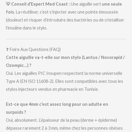
💡 Conseil d’Expert Med Coast :
Une aiguille sert
une seule
fois
. La réutiliser, c’est s’injecter avec une pointe émoussée
(douleur) et risquer d’introduire des bactéries ou de cristalliser
l’insuline dans le stylo.
❓ Foire Aux Questions (FAQ)
Cette aiguille va-t-elle sur mon stylo (Lantus / Novorapid /
Ozempic…) ?
Oui. Les aiguilles PIC Insupen respectent la norme universelle
Type A (EN ISO 11608-2). Elles sont compatibles avec tous les
stylos injecteurs vendus en pharmacie en Tunisie.
Est-ce que 4mm c’est assez long pour un adulte en
surpoids ?
Oui, absolument. L’épaisseur de la peau (derme + épiderme)
dépasse rarement 2 à 3 mm, même chez les personnes obèses.