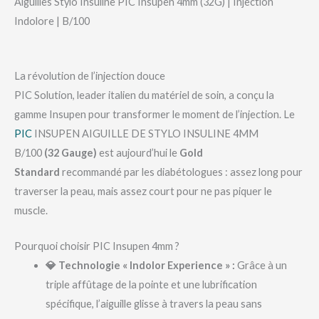
Aiguilles Stylo Insuline PIC Insupen 4mm (32G) | Injection
Indolore | B/100
La révolution de l’injection douce
PIC Solution, leader italien du matériel de soin, a conçu la
gamme Insupen pour transformer le moment de l’injection. Le
PIC
INSUPEN AIGUILLE DE STYLO INSULINE 4MM
B/100
(32 Gauge)
est aujourd’hui le
Gold
Standard
recommandé par les diabétologues : assez long pour
traverser la peau, mais assez court pour ne pas piquer le
muscle.
Pourquoi choisir PIC Insupen 4mm ?
💎 Technologie « Indolor Experience » :
Grâce à un
triple affûtage de la pointe et une lubrification
spécifique, l’aiguille glisse à travers la peau sans