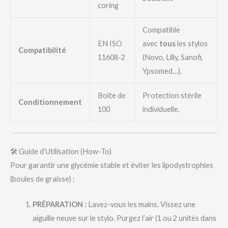
coring
Compatible
EN ISO
avec
tous
les stylos
Compatibilité
11608-2
(Novo, Lilly, Sanofi,
Ypsomed…).
Boîte de
Protection stérile
Conditionnement
100
individuelle.
🛠️ Guide d’Utilisation (How-To)
Pour garantir une glycémie stable et éviter les lipodystrophies
(boules de graisse) :
PRÉPARATION :
Lavez-vous les mains. Vissez une
aiguille neuve sur le stylo. Purgez l’air (1 ou 2 unités dans