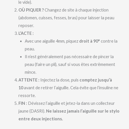
le vide).
OÙ PIQUER ?
Changez de site à chaque injection
(abdomen, cuisses, fesses, bras) pour laisser la peau
reposer.
L’ACTE :
Avec une aiguille 4mm, piquez
droit à 90°
contre la
peau.
Il n’est généralement pas nécessaire de pincer la
peau (faire un pli), sauf si vous êtes extrêmement
mince.
ATTENTE :
Injectez la dose, puis
comptez jusqu’à
10
avant de retirer l’aiguille. Cela évite que l’insuline ne
ressorte.
FIN :
Dévissez l’aiguille et jetez-la dans un collecteur
jaune (DASRI).
Ne laissez jamais l’aiguille sur le stylo
entre deux injections.