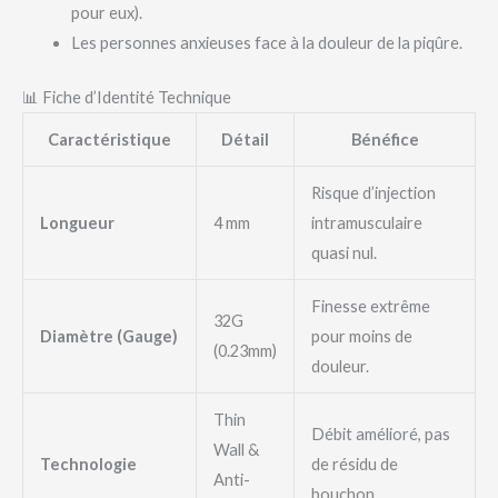
pour eux).
Les personnes anxieuses face à la douleur de la piqûre.
📊 Fiche d’Identité Technique
Caractéristique
Détail
Bénéfice
Risque d’injection
Longueur
4 mm
intramusculaire
quasi nul.
Finesse extrême
32G
Diamètre (Gauge)
pour moins de
(0.23mm)
douleur.
Thin
Débit amélioré, pas
Wall &
Technologie
de résidu de
Anti-
bouchon.