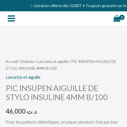
Aller
✨ Livraison offerte dès 120DT • Toujours gratuite sur le Gr
au
contenu
quantité
de
PIC
Accueil
/
Diabète
/
Lancette et aiguille
/ PIC INSUPEN AIGUILLE DE
STYLO INSULINE 4MM B/100
INSUPEN
AIGUILLE
Lancette et aiguille
DE
PIC INSUPEN AIGUILLE DE
STYLO
STYLO INSULINE 4MM B/100
INSULINE
4MM
46,000
د.ت
B/100
Pour les patients diabétiques, se piquer plusieurs fois par jour