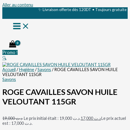
Aller au contenu
✨ Livraison offerte dès 120DT • Toujours gratuite sur le
Promo !
🔍
Accueil
/
Hygiène
/
Savons
/ ROGE CAVAILLES SAVON HUILE
VELOUTANT 115GR
Savons
ROGE CAVAILLES SAVON HUILE
VELOUTANT 115GR
19,000
د.ت
Le prix initial était : د.ت 19,000.
17,000
د.ت
Le prix actuel
est : د.ت 17,000.