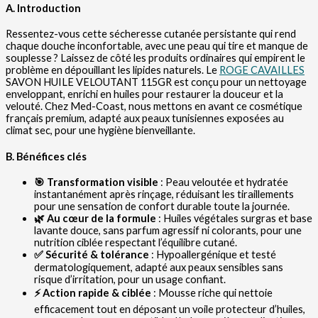
A. Introduction
Ressentez-vous cette sécheresse cutanée persistante qui rend
chaque douche inconfortable, avec une peau qui tire et manque de
souplesse ? Laissez de côté les produits ordinaires qui empirent le
problème en dépouillant les lipides naturels. Le
ROGE CAVAILLES
SAVON HUILE VELOUTANT 115GR est conçu pour un nettoyage
enveloppant, enrichi en huiles pour restaurer la douceur et la
velouté. Chez Med-Coast, nous mettons en avant ce cosmétique
français premium, adapté aux peaux tunisiennes exposées au
climat sec, pour une hygiène bienveillante.
B. Bénéfices clés
🎯 Transformation visible
: Peau veloutée et hydratée
instantanément après rinçage, réduisant les tiraillements
pour une sensation de confort durable toute la journée.
🌿 Au cœur de la formule
: Huiles végétales surgras et base
lavante douce, sans parfum agressif ni colorants, pour une
nutrition ciblée respectant l’équilibre cutané.
✅ Sécurité & tolérance
: Hypoallergénique et testé
dermatologiquement, adapté aux peaux sensibles sans
risque d’irritation, pour un usage confiant.
⚡ Action rapide & ciblée
: Mousse riche qui nettoie
efficacement tout en déposant un voile protecteur d’huiles,