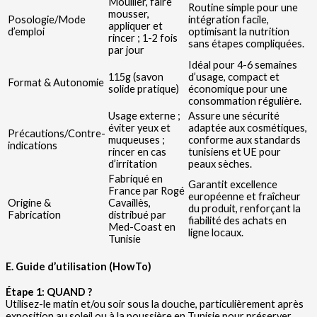
Mouiller, faire
Routine simple pour une
mousser,
Posologie/Mode
intégration facile,
appliquer et
d’emploi
optimisant la nutrition
rincer ; 1-2 fois
sans étapes compliquées.
par jour
Idéal pour 4-6 semaines
115g (savon
d’usage, compact et
Format & Autonomie
solide pratique)
économique pour une
consommation régulière.
Usage externe ;
Assure une sécurité
éviter yeux et
adaptée aux cosmétiques,
Précautions/Contre-
muqueuses ;
conforme aux standards
indications
rincer en cas
tunisiens et UE pour
d’irritation
peaux sèches.
Fabriqué en
Garantit excellence
France par Rogé
européenne et fraîcheur
Origine &
Cavaillès,
du produit, renforçant la
Fabrication
distribué par
fiabilité des achats en
Med-Coast en
ligne locaux.
Tunisie
E. Guide d’utilisation (HowTo)
Étape 1: QUAND ?
Utilisez-le matin et/ou soir sous la douche, particulièrement après
exposition au soleil ou à la poussière en Tunisie pour préserver