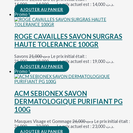
د.ت 16,000.
14,000
د.ت
Le prix actuel est : د.ت 14,000.
AJOUTER AU PANIER
Promo !
ROGE CAVAILLES SAVON SURGRAS
HAUTE TOLERANCE 100GR
Savons
21,000
د.ت
Le prix initial était :
د.ت 21,000.
19,000
د.ت
Le prix actuel est : د.ت 19,000.
AJOUTER AU PANIER
Promo !
ACM SEBIONEX SAVON
DERMATOLOGIQUE PURIFIANT PG
100G
Masques Visage et Gommage
26,000
د.ت
Le prix initial était :
د.ت 26,000.
23,000
د.ت
Le prix actuel est : د.ت 23,000.
AJOUTER AU PANIER