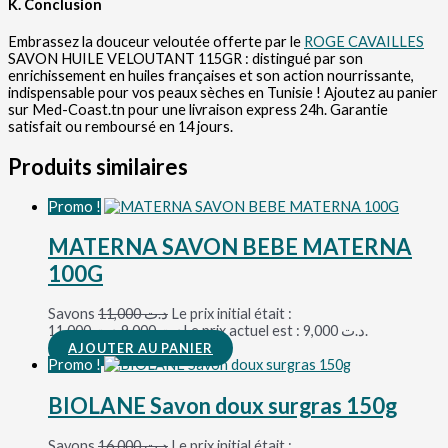
K. Conclusion
Embrassez la douceur veloutée offerte par le
ROGE CAVAILLES
SAVON HUILE VELOUTANT 115GR : distingué par son
enrichissement en huiles françaises et son action nourrissante,
indispensable pour vos peaux sèches en Tunisie ! Ajoutez au panier
sur Med-Coast.tn pour une livraison express 24h. Garantie
satisfait ou remboursé en 14 jours.
Produits similaires
Promo !
MATERNA SAVON BEBE MATERNA
100G
Savons
11,000
د.ت
Le prix initial était :
د.ت 11,000.
9,000
د.ت
Le prix actuel est : د.ت 9,000.
AJOUTER AU PANIER
Promo !
BIOLANE Savon doux surgras 150g
Savons
16,000
د.ت
Le prix initial était :