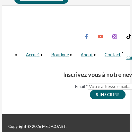
Accueil
Boutique
About
Contact
co
Inscrivez vous à notre ne
Email
*
S'INSCRIRE
Copyright © 2026 MED-COAST.