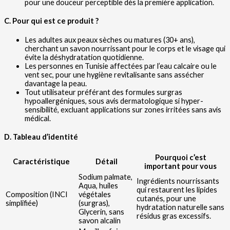
pour une douceur perceptible dès la première application.
C. Pour qui est ce produit ?
Les adultes aux peaux sèches ou matures (30+ ans),
cherchant un savon nourrissant pour le corps et le visage qui
évite la déshydratation quotidienne.
Les personnes en Tunisie affectées par l’eau calcaire ou le
vent sec, pour une hygiène revitalisante sans assécher
davantage la peau.
Tout utilisateur préférant des formules surgras
hypoallergéniques, sous avis dermatologique si hyper-
sensibilité, excluant applications sur zones irritées sans avis
médical.
D. Tableau d’identité
Pourquoi c’est
Caractéristique
Détail
important pour vous
Sodium palmate,
Ingrédients nourrissants
Aqua, huiles
qui restaurent les lipides
Composition (INCI
végétales
cutanés, pour une
simplifiée)
(surgras),
hydratation naturelle sans
Glycerin, sans
résidus gras excessifs.
savon alcalin