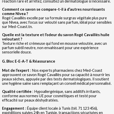
réaction rare et arrêtez, consultez un dermatologue si nécessaire.
Comment ce savon se compare-t-il à d’autres nourrissants
comme Nivea ?
Rogé Cavaillès excelle par sa formule surgras végétale plus pure
que Nivea, avec focus sur velouté sans parfum, idéal pour sensibles
sur Med-Coast.tn.
Quelle est la texture et l’odeur du savon Rogé Cavaillès huile
veloutant ?
Texture riche et crémeuse qui fond en mousse veloutée, avec un
parfum subtil neutre, non envahissant pour une expérience
sensorielle douce.
G. Bloc E-E-A-T & Réassurance
Mot de l’expert
: Nos experts pharmaciens chez Med-Coast
approuvent ce savon Rogé Cavaillès pour sa capacité à nourrir les
peaux sèches, appuyée par des tests dermatologiques. Il soutient
une hygiène saine sans remplaçant un conseil médical personnalisé.
Qualité certifiée
: Hypoallergénique, sans additifs irritants,
conforme aux normes UE pour cosmétiques et testé pour
efficacité sur peaux déshydratées.
Engagement
: Équipe client locale à Tunis (tél. 71 123 456),
expéditions suivies 24h en Tunisie, transactions sécurisées en