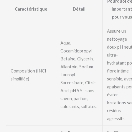
Pourquoi c’
Caractéristique
Détail
importan
pour vous
Assure un
nettoyage
Aqua,
doux pH neu
Cocamidopropyl
ultra-
Betaine, Glycerin,
hydratant po
Allantoin, Sodium
Composition (INCI
flore intime
Lauroyl
simplifiée)
sensible, ave
Sarcosinate, Citric
apaisants po
Acid, pH 5.5 ; sans
éviter
savon, parfum,
irritations s
colorants, sulfates.
résidus
agressifs.