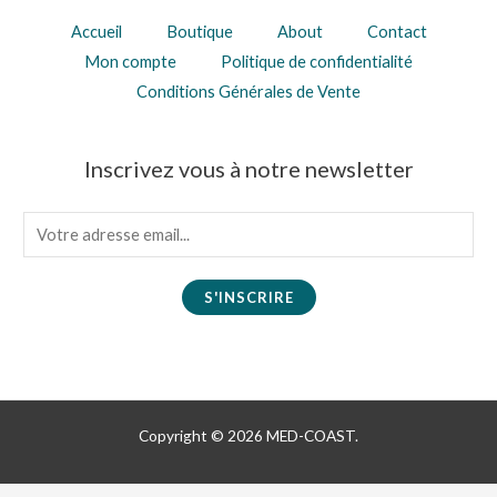
Accueil
Boutique
About
Contact
Mon compte
Politique de confidentialité
Conditions Générales de Vente
Inscrivez vous à notre newsletter
E
m
a
S'INSCRIRE
i
l
*
Copyright © 2026 MED-COAST.