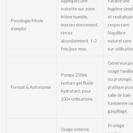
Appliquez une
Facilite une
noisette sur zone
hygiène simp
intime humide,
et revitalisan
Posologie/Mode
massez doucement,
respectant
d’emploi
rincez
l’équilibre
abondamment. 1-2
naturel sans
fois/jour max.
sur-utilisatio
Généreux po
usage familia
Pompe 250ml,
ou prolongé,
texture gel fluide
Format & Autonomie
pratique pou
hydratant, pour
salle de bain
100+ utilisations.
tunisienne s
gaspillage.
Protège
Usage externe