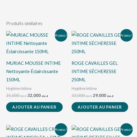
Produits similaires
Le
Le
Le
Le
Promo !
Promo !
prix
prix
prix
prix
initial
actuel
initial
actuel
était :
est :
était :
est :
د.ت 29,000.
د.ت 33,000.
د.ت 32,000.
د.ت 35,000.
MURIAC MOUSSE INTIME
ROGE CAVAILLES GEL
Nettoyante Éclaircissante
INTIME SÉCHERESSE
150ML
250ML
Hygiène intime
Hygiène intime
35,000
د.ت
32,000
د.ت
33,000
د.ت
29,000
د.ت
AJOUTER AU PANIER
AJOUTER AU PANIER
Le
Le
Le
Le
Promo !
Promo !
prix
prix
prix
prix