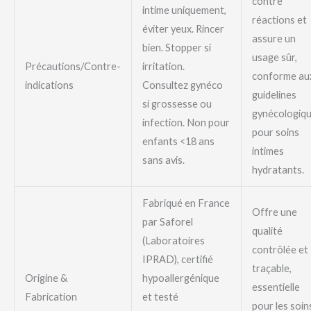
contre
intime uniquement,
réactions et
éviter yeux. Rincer
assure un
bien. Stopper si
usage sûr,
Précautions/Contre-
irritation.
conforme au
indications
Consultez gynéco
guidelines
si grossesse ou
gynécologiq
infection. Non pour
pour soins
enfants <18 ans
intimes
sans avis.
hydratants.
Fabriqué en France
Offre une
par Saforel
qualité
(Laboratoires
contrôlée et
IPRAD), certifié
traçable,
Origine &
hypoallergénique
essentielle
Fabrication
et testé
pour les soin