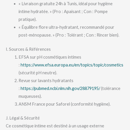
« Livraison gratuite 24h à Tunis, idéal pour hygiène
intime hydratée. » (Pro : Apaisant ; Con : Pompe
pratique).
« Équilibre flore ultra-hydratant, recommandé pour
post-ménopause. » (Pro : Tolérant ; Con : Rincer bien).
I. Sources & Références
EFSA sur pH cosmétiques intimes
:
https://www.efsa.europa.eu/en/topics/topic/cosmetics
(sécurité pH neutre).
Revue sur lavants hydratants
:
https://pubmed.ncbi.nlm.nih.gov/28879195/
(tolérance
muqueuses).
ANSM France pour Saforel (conformité hygiène).
J. Légal & Sécurité
Ce cosmétique intime est destiné à un usage externe