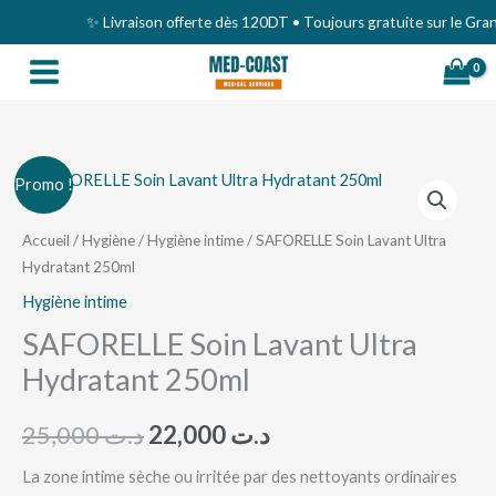
Aller
✨ Livraison offerte dès 120DT • Toujours gratuite sur le Grand Tu
au
contenu
quantité
Le
Le
Promo !
de
prix
prix
SAFORELLE
Accueil
/
Hygiène
/
Hygiène intime
/ SAFORELLE Soin Lavant Ultra
Hydratant 250ml
Soin
initial
actuel
Lavant
Hygiène intime
était :
est :
Ultra
SAFORELLE Soin Lavant Ultra
د.ت 22,000.
د.ت 25,000.
Hydratant
Hydratant 250ml
250ml
25,000
د.ت
22,000
د.ت
La zone intime sèche ou irritée par des nettoyants ordinaires