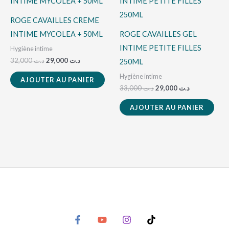
initial
actuel
initial
actuel
était :
est :
était :
est :
د.ت 29,000.
د.ت 33,000.
د.ت 29,000.
د.ت 32,000.
ROGE CAVAILLES CREME
INTIME MYCOLEA + 50ML
ROGE CAVAILLES GEL
INTIME PETITE FILLES
Hygiène intime
32,000
د.ت
29,000
د.ت
250ML
Hygiène intime
AJOUTER AU PANIER
33,000
د.ت
29,000
د.ت
AJOUTER AU PANIER