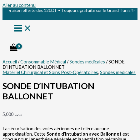
Aller au contenu
vraison offerte dès 120DT • Toujours gratuite sur le Grand Tunis ✨
Accueil
/
Consommable Médical
/
Sondes médicales
/ SONDE
D’INTUBATION BALLONNET
Matériel Chirurgical et Soins Post-Opératoires
,
Sondes médicales
SONDE D’INTUBATION
BALLONNET
5,000
د.ت
La sécurisation des voies aériennes ne tolère aucune
approximation. Cette
Sonde d’Intubation avec Ballonnet
est
conçue pour l’anesthésie générale et la ventilation mécanique