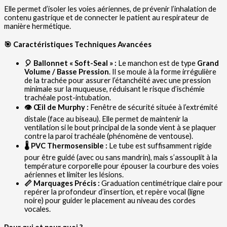
Elle permet d’isoler les voies aériennes, de prévenir l’inhalation de
contenu gastrique et de connecter le patient au respirateur de
manière hermétique.
🎯 Caractéristiques Techniques Avancées
🎈 Ballonnet « Soft-Seal » :
Le manchon est de type
Grand
Volume / Basse Pression
. Il se moule à la forme irrégulière
de la trachée pour assurer l’étanchéité avec une pression
minimale sur la muqueuse, réduisant le risque d’ischémie
trachéale post-intubation.
👁️ Œil de Murphy :
Fenêtre de sécurité située à l’extrémité
distale (face au biseau). Elle permet de maintenir la
ventilation si le bout principal de la sonde vient à se plaquer
contre la paroi trachéale (phénomène de ventouse).
🌡️ PVC Thermosensible :
Le tube est suffisamment rigide
pour être guidé (avec ou sans mandrin), mais s’assouplit à la
température corporelle pour épouser la courbure des voies
aériennes et limiter les lésions.
📏 Marquages Précis :
Graduation centimétrique claire pour
repérer la profondeur d’insertion, et repère vocal (ligne
noire) pour guider le placement au niveau des cordes
vocales.