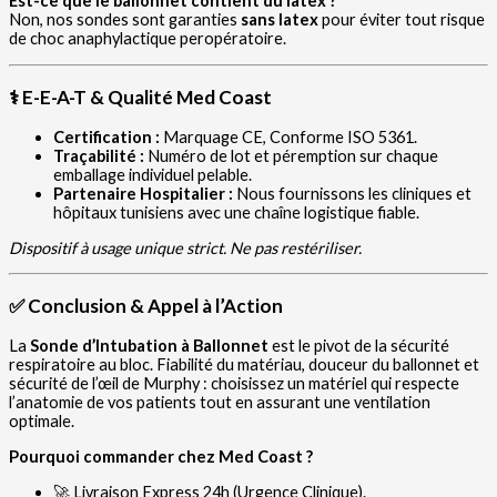
Est-ce que le ballonnet contient du latex ?
Non, nos sondes sont garanties
sans latex
pour éviter tout risque
de choc anaphylactique peropératoire.
⚕️ E-E-A-T & Qualité Med Coast
Certification :
Marquage CE, Conforme ISO 5361.
Traçabilité :
Numéro de lot et péremption sur chaque
emballage individuel pelable.
Partenaire Hospitalier :
Nous fournissons les cliniques et
hôpitaux tunisiens avec une chaîne logistique fiable.
Dispositif à usage unique strict. Ne pas restériliser.
✅ Conclusion & Appel à l’Action
La
Sonde d’Intubation à Ballonnet
est le pivot de la sécurité
respiratoire au bloc. Fiabilité du matériau, douceur du ballonnet et
sécurité de l’œil de Murphy : choisissez un matériel qui respecte
l’anatomie de vos patients tout en assurant une ventilation
optimale.
Pourquoi commander chez Med Coast ?
🚀 Livraison Express 24h (Urgence Clinique).