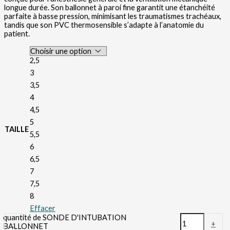
longue durée. Son ballonnet à paroi fine garantit une étanchéité
parfaite à basse pression, minimisant les traumatismes trachéaux,
tandis que son PVC thermosensible s’adapte à l’anatomie du
patient.
2,5
3
3,5
4
4,5
5
TAILLE
5,5
6
6,5
7
7,5
8
Effacer
quantité de SONDE D'INTUBATION
-
+
BALLONNET