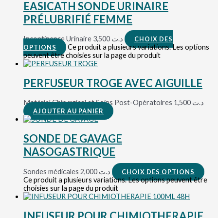
EASICATH SONDE URINAIRE
PRÉLUBRIFIÉ FEMME
Incontinence Urinaire
3,500
د.ت
CHOIX DES
Ce produit a plusieurs variations. Les options
OPTIONS
peuvent être choisies sur la page du produit
PERFUSEUR TROGE AVEC AIGUILLE
Matériel Chirurgical et Soins Post-Opératoires
1,500
د.ت
AJOUTER AU PANIER
SONDE DE GAVAGE
NASOGASTRIQUE
Sondes médicales
2,000
د.ت
CHOIX DES OPTIONS
Ce produit a plusieurs variations. Les options peuvent être
choisies sur la page du produit
INFUSEUR POUR CHIMIOTHERAPIE