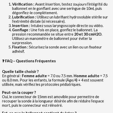
Vérification :
Avant insertion, testez
toujours
l’intégrité du
ballonnet en le gonflant avec une seringue de 10ml, puis
dégonflez-le complètement.
Lubrification :
Utilisez un lubrifiant hydrosoluble stérile sur
l’extrémité distale (si nécessaire).
Insertion :
Intubez sous laryngoscopie directe ou vidéo.
Gonflage :
Une fois en place, gonflez le ballonnet. La
pression recommandée se situe entre
20 et 30 cmH2O
.
Utilisez un manomètre de ballonnet pour éviter la
surpression.
Fixation :
Sécurisez la sonde avec un lien ou un fixateur
adhésif.
❓ FAQ – Questions Fréquentes
Quelle taille choisir ?
En général :
Femme adulte
= 7.0 ou 7.5 mm.
Homme adulte
= 7.5
ou 8.0 mm. Pour les enfants, la formule (Âge/4) + 4 est souvent
utilisée, mais vérifiez les protocoles pédiatriques.
Peut-on la couper ?
Oui, le connecteur de 15mm est amovible pour permettre de
recouper la sonde à la longueur désirée afin de réduire l’espace
mort, puis le connecteur est réinséré.