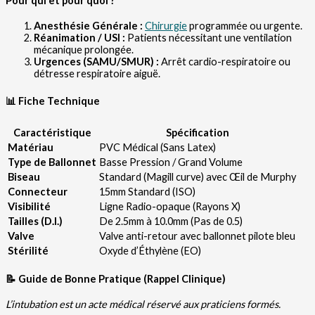
Pour qui et pour quoi ?
Anesthésie Générale :
Chirurgie
programmée ou urgente.
Réanimation / USI :
Patients nécessitant une ventilation
mécanique prolongée.
Urgences (SAMU/SMUR) :
Arrêt cardio-respiratoire ou
détresse respiratoire aiguë.
📊 Fiche Technique
Caractéristique
Spécification
Matériau
PVC Médical (Sans Latex)
Type de Ballonnet
Basse Pression / Grand Volume
Biseau
Standard (Magill curve) avec Œil de Murphy
Connecteur
15mm Standard (ISO)
Visibilité
Ligne Radio-opaque (Rayons X)
Tailles (D.I.)
De 2.5mm à 10.0mm (Pas de 0.5)
Valve
Valve anti-retour avec ballonnet pilote bleu
Stérilité
Oxyde d’Éthylène (EO)
📝 Guide de Bonne Pratique (Rappel Clinique)
L’intubation est un acte médical réservé aux praticiens formés.