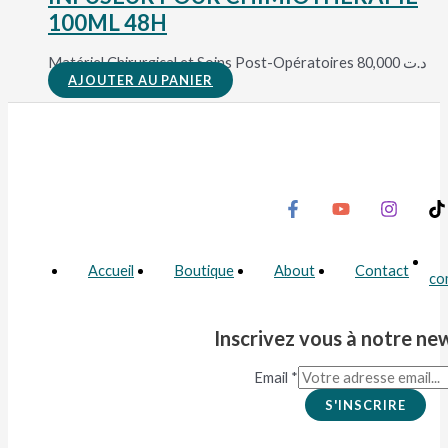
100ML 48H
Matériel Chirurgical et Soins Post-Opératoires
80,000
د.ت
AJOUTER AU PANIER
Accueil
Boutique
About
Contact
co
Inscrivez vous à notre ne
Email
*
S'INSCRIRE