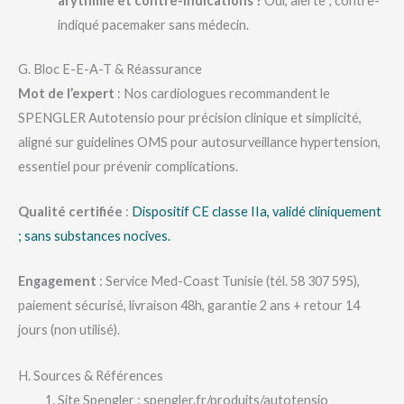
arythmie et contre-indications ?
Oui, alerte ; contre-
indiqué pacemaker sans médecin.
G. Bloc E-E-A-T & Réassurance
Mot de l’expert
: Nos cardiologues recommandent le
SPENGLER Autotensio pour précision clinique et simplicité,
aligné sur guidelines OMS pour autosurveillance hypertension,
essentiel pour prévenir complications.
Qualité certifiée
:
Dispositif CE classe IIa, validé cliniquement
; sans substances nocives.
Engagement
: Service Med-Coast Tunisie (tél. 58 307 595),
paiement sécurisé, livraison 48h, garantie 2 ans + retour 14
jours (non utilisé).
H. Sources & Références
Site Spengler : spengler.fr/produits/autotensio