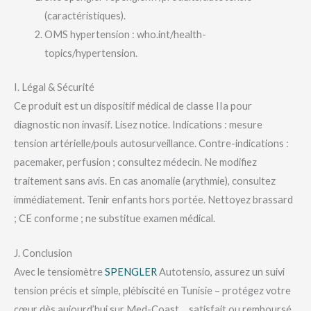
(caractéristiques).
OMS hypertension : who.int/health-
topics/hypertension.
I. Légal & Sécurité
Ce produit est un dispositif médical de classe IIa pour
diagnostic non invasif. Lisez notice. Indications : mesure
tension artérielle/pouls autosurveillance. Contre-indications :
pacemaker, perfusion ; consultez médecin. Ne modifiez
traitement sans avis. En cas anomalie (arythmie), consultez
immédiatement. Tenir enfants hors portée. Nettoyez brassard
; CE conforme ; ne substitue examen médical.
J. Conclusion
Avec le tensiomètre
SPENGLER
Autotensio, assurez un suivi
tension précis et simple, plébiscité en Tunisie – protégez votre
cœur dès aujourd’hui sur Med-Coast… satisfait ou remboursé