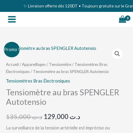
Aller
✨ Livraison offerte dès 120DT • Toujours gratuite sur le Grand T
au
contenu
quantité
Le
Le
Promo !
de
prix
prix
Tensiomètre
Accueil
/
Appareillages
/
Tensiomètre
/
Tensiomètres Bras
Électroniques
/ Tensiomètre au bras SPENGLER Autotensio
au
initial
actuel
bras
Tensiomètres Bras Électroniques
était :
est :
SPENGLER
Tensiomètre au bras SPENGLER
د.ت 129,000.
د.ت 135,000.
Autotensio
Autotensio
135,000
د.ت
129,000
د.ت
La surveillance de la tension artérielle est imprécise ou