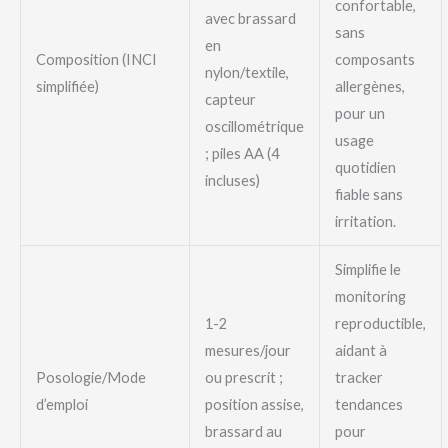
confortable,
avec brassard
sans
en
Composition (INCI
composants
nylon/textile,
simplifiée)
allergènes,
capteur
pour un
oscillométrique
usage
; piles AA (4
quotidien
incluses)
fiable sans
irritation.
Simplifie le
monitoring
1-2
reproductible,
mesures/jour
aidant à
Posologie/Mode
ou prescrit ;
tracker
d’emploi
position assise,
tendances
brassard au
pour