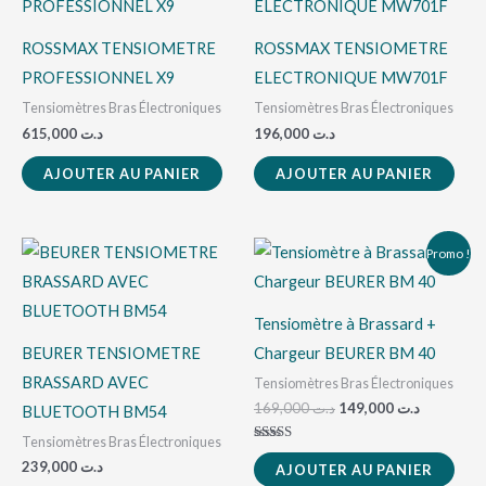
ROSSMAX TENSIOMETRE
ROSSMAX TENSIOMETRE
PROFESSIONNEL X9
ELECTRONIQUE MW701F
Tensiomètres Bras Électroniques
Tensiomètres Bras Électroniques
615,000
د.ت
196,000
د.ت
AJOUTER AU PANIER
AJOUTER AU PANIER
Le
Le
Promo !
prix
prix
initial
actuel
était :
est :
د.ت 169,000.
Tensiomètre à Brassard +
BEURER TENSIOMETRE
Chargeur BEURER BM 40
BRASSARD AVEC
Tensiomètres Bras Électroniques
169,000
د.ت
149,000
د.ت
BLUETOOTH BM54
Tensiomètres Bras Électroniques
Note
5.00
239,000
د.ت
AJOUTER AU PANIER
sur 5