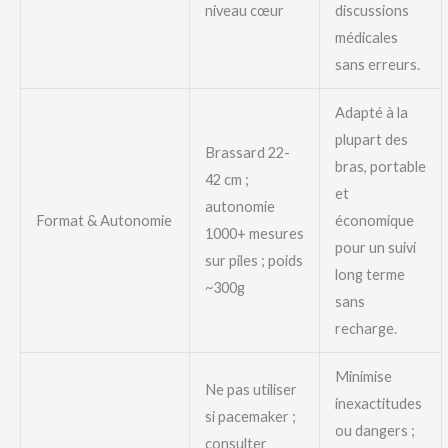
niveau cœur
discussions
médicales
sans erreurs.
Adapté à la
plupart des
Brassard 22-
bras, portable
42 cm ;
et
autonomie
Format & Autonomie
économique
1000+ mesures
pour un suivi
sur piles ; poids
long terme
~300g
sans
recharge.
Minimise
Ne pas utiliser
inexactitudes
si pacemaker ;
ou dangers ;
consulter