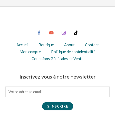
Accueil
Boutique
About
Contact
Mon compte
Politique de confidentialité
Conditions Générales de Vente
Inscrivez vous à notre newsletter
E
m
a
S'INSCRIRE
i