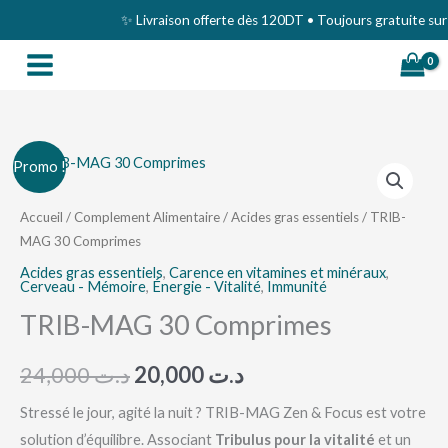
Aller
✨ Livraison offerte dès 120DT • Toujours gratuite sur le
au
contenu
quantité
Le
Le
Promo !
de
prix
prix
TRIB-
Accueil
/
Complement Alimentaire
/
Acides gras essentiels
/ TRIB-
MAG 30 Comprimes
MAG
initial
actuel
30
Acides gras essentiels
,
Carence en vitamines et minéraux
,
était :
est :
Cerveau - Mémoire
,
Énergie - Vitalité
,
Immunité
Comprimes
TRIB-MAG 30 Comprimes
د.ت 20,000.
د.ت 24,000.
24,000
د.ت
20,000
د.ت
Stressé le jour, agité la nuit ? TRIB-MAG Zen & Focus est votre
solution d’équilibre. Associant
Tribulus pour la vitalité
et un