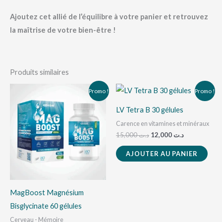
Ajoutez cet allié de l’équilibre à votre panier et retrouvez
la maîtrise de votre bien-être !
Produits similaires
Le
Le
Le
Le
Promo !
Promo !
prix
prix
prix
prix
initial
actuel
initial
actuel
LV Tetra B 30 gélules
était :
est :
était :
est :
د.ت 12,000.
د.ت 15,000.
د.ت 32,000.
د.ت 35,000.
Carence en vitamines et minéraux
15,000
د.ت
12,000
د.ت
AJOUTER AU PANIER
MagBoost Magnésium
Bisglycinate 60 gélules
Cerveau - Mémoire