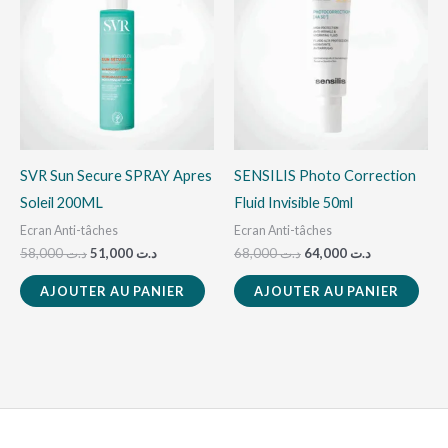
était :
est :
était :
est :
د.ت 64,000.
د.ت 68,000.
د.ت 51,000.
د.ت 58,000.
SVR Sun Secure SPRAY Apres
SENSILIS Photo Correction
Soleil 200ML
Fluid Invisible 50ml
Ecran Anti-tâches
Ecran Anti-tâches
58,000
د.ت
51,000
د.ت
68,000
د.ت
64,000
د.ت
AJOUTER AU PANIER
AJOUTER AU PANIER