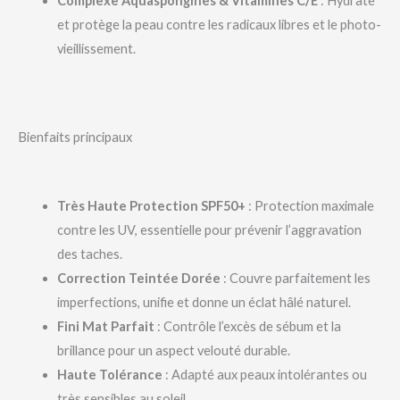
Complexe Aquaspongines & Vitamines C/E
: Hydrate
et protège la peau contre les radicaux libres et le photo-
vieillissement.
Bienfaits principaux
Très Haute Protection SPF50+
: Protection maximale
contre les UV, essentielle pour prévenir l’aggravation
des taches.
Correction Teintée Dorée
: Couvre parfaitement les
imperfections, unifie et donne un éclat hâlé naturel.
Fini Mat Parfait
: Contrôle l’excès de sébum et la
brillance pour un aspect velouté durable.
Haute Tolérance
: Adapté aux peaux intolérantes ou
très sensibles au soleil.