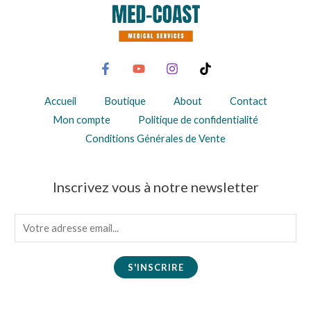
Accueil
Boutique
About
Contact
Mon compte
Politique de confidentialité
Conditions Générales de Vente
Inscrivez vous à notre newsletter
E
m
a
S'INSCRIRE
i
l