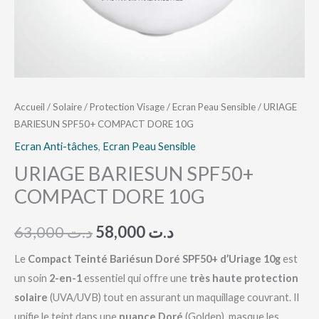
Accueil
/
Solaire
/
Protection Visage
/
Ecran Peau Sensible
/ URIAGE
BARIESUN SPF50+ COMPACT DORE 10G
Ecran Anti-tâches
,
Ecran Peau Sensible
URIAGE BARIESUN SPF50+
COMPACT DORE 10G
63,000
د.ت
58,000
د.ت
Le
Compact Teinté Bariésun Doré SPF50+ d’Uriage 10g
est
un soin
2-en-1
essentiel qui offre une
très haute protection
solaire
(UVA/UVB) tout en assurant un maquillage couvrant. Il
unifie le teint dans une
nuance Doré
(Golden), masque les