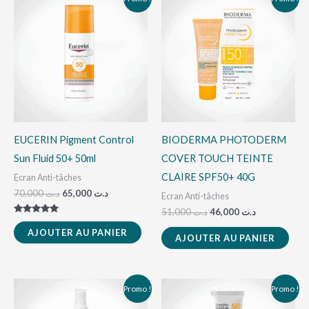
prix
prix
prix
prix
initial
actuel
initial
actuel
était :
est :
était :
est :
د.ت 46,000.
د.ت 51,000.
د.ت 65,000.
د.ت 70,000.
EUCERIN Pigment Control
BIODERMA PHOTODERM
Sun Fluid 50+ 50ml
COVER TOUCH TEINTE
CLAIRE SPF50+ 40G
Ecran Anti-tâches
70,000
د.ت
65,000
د.ت
Ecran Anti-tâches
51,000
د.ت
46,000
د.ت
Note
5.00
AJOUTER AU PANIER
AJOUTER AU PANIER
sur 5
Le
Le
Le
Le
Promo !
Promo !
prix
prix
prix
prix
initial
actuel
initial
actuel